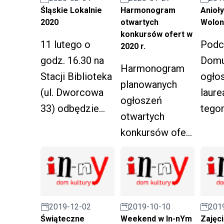
Publ
Śląskie Lokalnie
Anioły
Harmonogram
Rudzi
2020
Wolon
otwartych
konkursów ofert w
kaden
11 lutego o
Podc
2020 r.
godz. 16.30 na
Domu
Harmonogram
Stacji Biblioteka
ogło
planowanych
(ul. Dworcowa
laur
ogłoszeń
33) odbędzie
tego
otwartych
się spotkanie
edycj
konkursów ofert
informacyjne
"Anio
w roku 2020.
projektu "Śląskie
Wolon
Lokalnie".
2019-12-02
2019-10-10
201
Świąteczne
Weekend w In-nYm
Zajęc