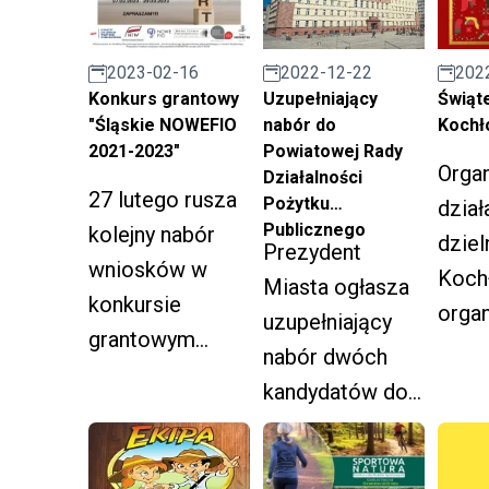
202
2022-12-22
2023-02-16
Świąt
Uzupełniający
Konkurs grantowy
Kochł
nabór do
"Śląskie NOWEFIO
Powiatowej Rady
2021-2023"
Organ
Działalności
27 lutego rusza
Pożytku
dział
Publicznego
kolejny nabór
dziel
Prezydent
wniosków w
Koch
Miasta ogłasza
konkursie
organ
uzupełniający
grantowym
week
nabór dwóch
Śląskie
wydar
kandydatów do
NOWEFIO na
atrakc
Powiatowej
lata 2021-2023.
"Świ
Rady
Koch