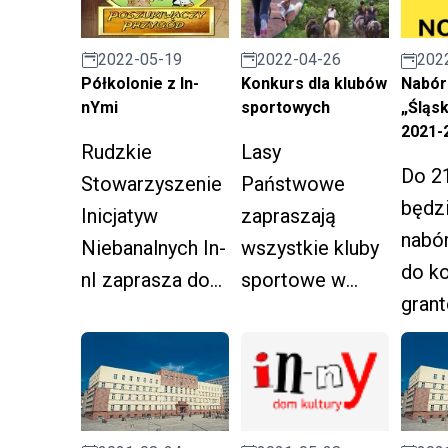
Działalności
termi
Pożytku
2022-04-26
2022-05-19
202
18.12
Publicznego w
Konkurs dla klubów
Półkolonie z In-
Nabór
Rudzie Śląskiej.
sportowych
nYmi
„Śląs
2021-
Lasy
Rudzkie
Do 2
Państwowe
Stowarzyszenie
będzi
zapraszają
Inicjatyw
nabó
wszystkie kluby
Niebanalnych In-
do k
sportowe w
nI zaprasza do
gran
Polsce do
udziału w letnich
"Śląs
wzięcia udziału
półkoloniach.
NOWE
w konkursie pod
lata 
hasłem
„Sportowa