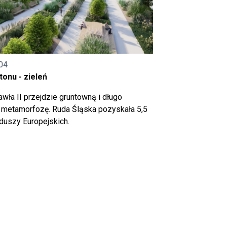
04
onu - zieleń
wła II przejdzie gruntowną i długo
metamorfozę. Ruda Śląska pozyskała 5,5
nduszy Europejskich.