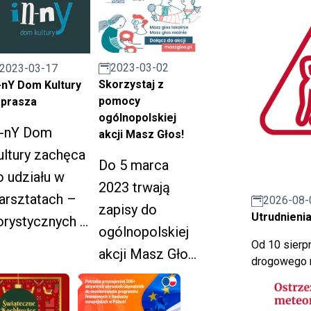
2023-03-02
2023-03-17
Skorzystaj z
-nY Dom Kultury
pomocy
prasza
ogólnopolskiej
n-nY Dom
akcji Masz Głos!
ultury zachęca
Do 5 marca
o udziału w
2023 trwają
arsztatach –
2026-08-
zapisy do
Utrudnienia
orystycznych i
ogólnopolskiej
yrkomotoryczn
Od 10 sierpn
akcji Masz Głos
drogowego n
h.
Fundacji
Batorego.