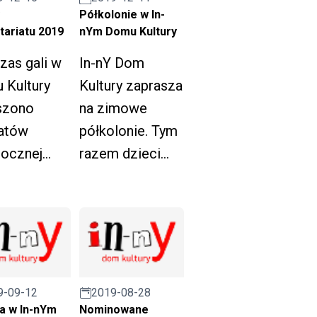
icznego w
Półkolonie w In-
Bohaterom
e Śląskiej I
tariatu 2019
nYm Domu Kultury
1920 r.".
cji.
zas gali w
In-nY Dom
 Kultury
Kultury zaprasza
szono
na zimowe
eatów
półkolonie. Tym
rocznej
razem dzieci
i konkursu
wezmą udział w
ły
"Zimowej Grze".
tariatu".
9-09-12
2019-08-28
ia w In-nYm
Nominowane