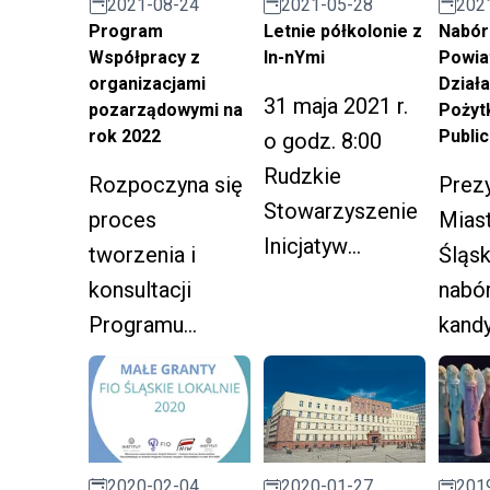
2021-08-24
2021-05-28
202
Natura”.
Program
Letnie półkolonie z
Nabór
Współpracy z
In-nYmi
Powia
organizacjami
Działa
31 maja 2021 r.
pozarządowymi na
Pożyt
rok 2022
Publi
o godz. 8:00
Rudzkie
Rozpoczyna się
Prez
Stowarzyszenie
proces
Mias
Inicjatyw
tworzenia i
Śląsk
Niebanalnych In-
konsultacji
nabó
nI rozpoczyna
Programu
kand
zapisy na
Współpracy z
Powi
półkolonie
organizacjami
Rady
letnie.
pozarządowymi
Dział
na rok 2022.
Poży
2020-02-04
201
2020-01-27