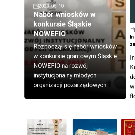
2023-05-10
Nabór wniosków w
konkursie Śląskie
NOWEFIO
In
za
Rozpoczął się nabór wniosków
w konkursie grantowym Śląskie
I
NOWEFIO na rozwój
K
instytucjonalny młodych
d
organizacji pozarządowych.
w
fl
c
yc