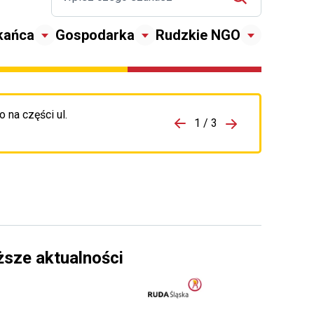
kańca
Gospodarka
Rudzkie NGO
 na części ul.
zejdź do porzpedniego komunikatu
1 / 3
Przejdź do nas
ższe aktualności