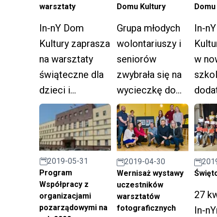
warsztaty
Domu Kultury
Domu 
In-nY Dom
Grupa młodych
In-n
Kultury zaprasza
wolontariuszy i
Kultu
na warsztaty
seniorów
w no
świąteczne dla
zwybrała się na
szko
dzieci i
wycieczkę do
doda
seniorów.
Chlebowej
zajęc
Chaty, a kolejna
dziec
grupa bawiła się
doros
na kolejnej
2019-05-31
2019-04-30
201
"potańcówce".
Program
Wernisaż wystawy
Święto
Współpracy z
uczestników
27 kw
organizacjami
warsztatów
pozarządowymi na
fotograficznych
In-n