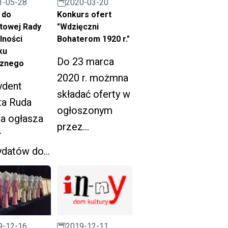
1-05-28
2020-03-20
 do
Konkurs ofert
towej Rady
"Wdzięczni
lności
Bohaterom 1920 r."
ku
Do 23 marca
cznego
2020 r. możmna
ydent
składać oferty w
ta Ruda
ogłoszonym
a ogłasza
przez
r
Ministerstwo
ydatów do
Obrony
atowej
Narodowej
otwartym
alności
konkursie ofert
tku
"Wdzięczni
9-12-16
2019-12-11