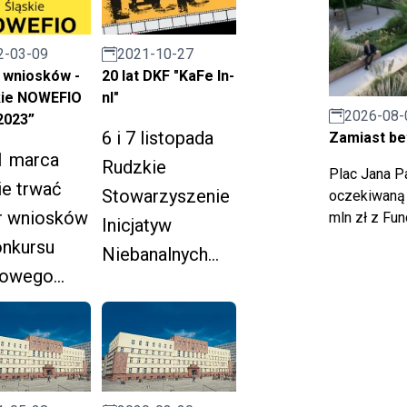
monitorujących
nie 16-
programy
2021-10-27
2-03-09
.2022.
finansowane z
20 lat DKF "KaFe In-
 wniosków -
funduszy
nI"
kie NOWEFIO
2026-08-
2023”
europejskich.
6 i 7 listopada
Zamiast bet
1 marca
Rudzkie
Plac Jana Pa
e trwać
Stowarzyszenie
oczekiwaną 
r wniosków
mln zł z Fu
Inicjatyw
onkursu
Niebanalnych
towego
"In-nI" zaprasza
kie
na jubileusz
FIO na
Dyskusyjnego
2021-2023".
Klubu
Filmowego.