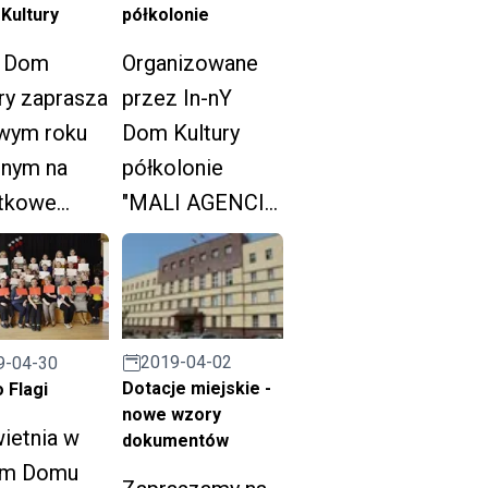
Kultury
półkolonie
Y Dom
Organizowane
ry zaprasza
przez In-nY
wym roku
Dom Kultury
lnym na
półkolonie
tkowe
"MALI AGENCI
ia dla
W
i oraz
POSZUKIWANIU
łych.
TAJEMNIC
RUDY
2019-04-02
9-04-30
ŚLĄSKIEJ"
Dotacje miejskie -
 Flagi
zostały
nowe wzory
ietnia w
dokumentów
nominowane do
Ym Domu
nagrody