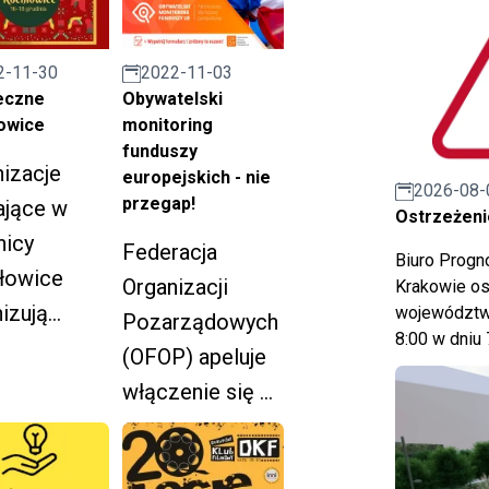
2-11-30
2022-11-03
eczne
Obywatelski
owice
monitoring
funduszy
izacje
europejskich - nie
2026-08-
przegap!
ające w
Ostrzeżeni
nicy
Federacja
Biuro Prog
łowice
Organizacji
Krakowie os
izują
województwa
Pozarządowych
8:00 w dniu 
end wielu
(OFOP) apeluje
zeń i
włączenie się w
ji pn.
pracę
ąteczne
komitetów
łowice" w