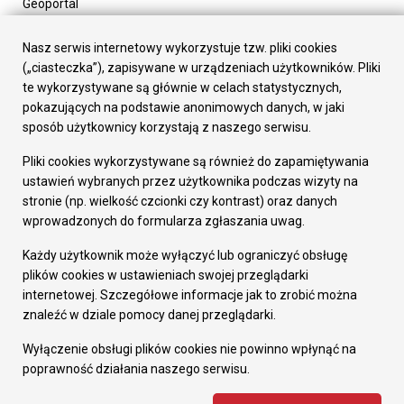
Geoportal
Urząd Miasta
Załatw sprawę
Nasz serwis internetowy wykorzystuje tzw. pliki cookies
Prezydent Miasta
(„ciasteczka”), zapisywane w urządzeniach użytkowników. Pliki
Rada Miasta
te wykorzystywane są głównie w celach statystycznych,
Wydziały
pokazujących na podstawie anonimowych danych, w jaki
Elektroniczna Skrzynka Podawcza
sposób użytkownicy korzystają z naszego serwisu.
Praca w Urzędzie
Pliki cookies wykorzystywane są również do zapamiętywania
Gospodarka
ustawień wybranych przez użytkownika podczas wizyty na
Fundusze europejskie
stronie (np. wielkość czcionki czy kontrast) oraz danych
Środki krajowe
wprowadzonych do formularza zgłaszania uwag.
Oferty inwestycyjne
Strategia Rozwoju Miasta
Każdy użytkownik może wyłączyć lub ograniczyć obsługę
Pozostałe
plików cookies w ustawieniach swojej przeglądarki
Deklaracja dostępności
internetowej. Szczegółowe informacje jak to zrobić można
Dane osobowe
znaleźć w dziale pomocy danej przeglądarki.
Dodaj opinię o witrynie
© Urząd Miasta RUDA Śląska 2023
Wyłączenie obsługi plików cookies nie powinno wpłynąć na
poprawność działania naszego serwisu.