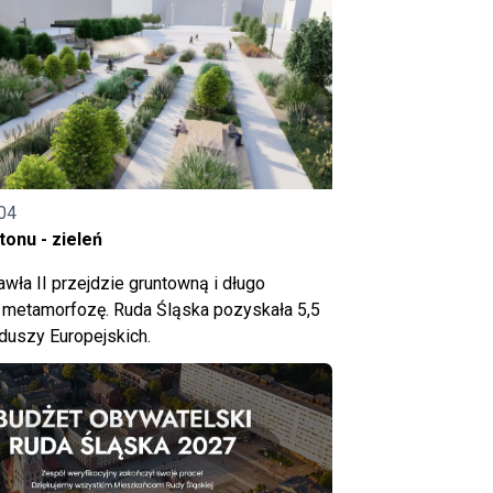
04
onu - zieleń
wła II przejdzie gruntowną i długo
metamorfozę. Ruda Śląska pozyskała 5,5
nduszy Europejskich.