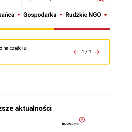
kańca
Gospodarka
Rudzkie NGO
 na części ul.
zejdź do porzpedniego komunikatu
1 / 1
Przejdź do nas
ższe aktualności