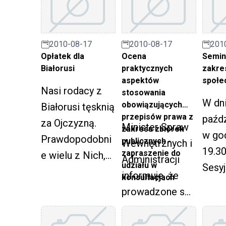
ul. Niedurnego
ramach projektu
poza
69 juz po raz
?Wsparcie
w lat
trzeci odbyła się
koncepcji
2013
2010-08-17
2010-08-17
201
impreza pn. ?
rozwoju
Prze
Opłatek dla
Ocena
Semin
Dziękujemy
instytucji
Białorusi
praktycznych
zakre
Pozarządowco
aspektów
społe
ekonomii
Nasi rodacy z
stosowania
m?
społecznej?.
W dn
obowiązujących
Białorusi tęsknią
przepisów prawa z
paźdz
za Ojczyzną.
Minister Spraw
zakresu zbiórek
w god
Prawdopodobni
publicznych -
Wewnętrznych i
19.30
zapraszenie do
e wielu z Nich,
Administracji
udziału w
Sesyj
zwłaszcza
informuje, że
konsultacjach
Mias
starsze
prowadzone są
Śląsk
pokolenie, nigdy
prace
Jana 
już nie będzie
zmierzające do