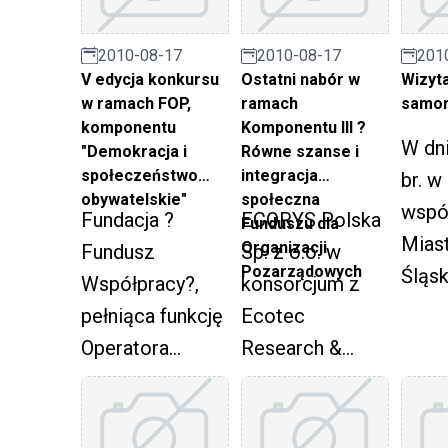
t
t
2010-08-17
2010-08-17
201
z
V edycja konkursu
Ostatni nabór w
Wizyta
w ramach FOP,
ramach
samo
S
komponentu
Komponentu III ?
p
W dni
"Demokracja i
Równe szanse i
z
społeczeństwo
integracja
br. w
obywatelskie"
społeczna
o
wspó
Fundacja ?
ECORYS Polska
Funduszu dla
Ar
Mias
Organizacji
Fundusz
Sp. z o.o. w
Pozarządowych
Śląsk
Współpracy?,
konsorcjum z
Cent
pełniąca funkcję
Ecotec
Kszta
Operatora
Research &
Dialo
Funduszu dla
Consulting Ltd. i
THE
Organizacji
ECORYS
Gliwi
Pozarządowych
Nederland B.V.