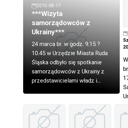
2010-08-17
***Wizyta
samorządowców z
Ukrainy***
Sz
24 marca br. w godz. 9.15 ?
2
10.45 w Urzędzie Miasta Ruda
W
Śląska odbyło się spotkanie
br
samorządowców z Ukrainy z
1
przedstawicielami władz i
Sa
instytucji miejskich.
U
R
o
s