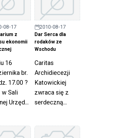
rządowych
załatwiane są w
ach 2007-
Referacie Spraw
.
Społecznych
0-08-17
2010-08-17
wodnik".
Wydziału
arium z
Dar Serca dla
su ekonomii
rodaków ze
Zdrowia i Spraw
cznej
Wschodu
Społecznych
iu 16
Caritas
Urzędu Miasta
iernika br.
Archidiecezji
Ruda Śląska,
z. 17.00 ?
Katowickiej
pokój 127.
 w Sali
zwraca się z
nej Urzędu
serdeczną
ta Ruda
prośbą do
a, plac
mieszkańców
Pawła II 6
miasta o