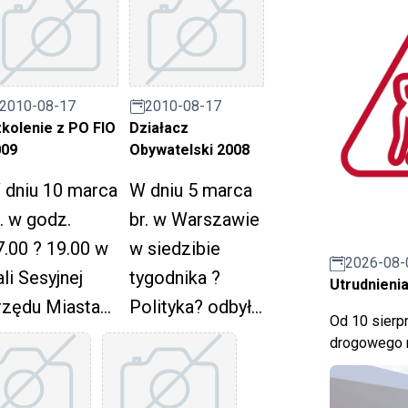
2010-08-17
2010-08-17
kolenie z PO FIO
Działacz
009
Obywatelski 2008
 dniu 10 marca
W dniu 5 marca
. w godz.
br. w Warszawie
7.00 ? 19.00 w
w siedzibie
2026-08-
li Sesyjnej
tygodnika ?
Utrudnienia
rzędu Miasta
Polityka? odbyła
Od 10 sierpn
uda Śląska
się gala finałowa
drogowego n
dbyło się
konkursu portalu
zkolenie na
internetowego