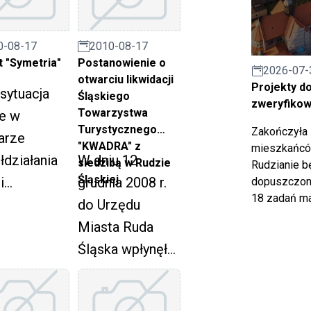
izyta
Ekonomii
rządowcó
Społecznej i
0-08-17
2010-08-17
Obwodu
Przedsiębiorcz
t "Symetria"
Postanowienie o
2026-07-
eckiego z
otwarciu likwidacji
ości". Jest on
Projekty d
sytuacja
Śląskiego
ny
zweryfiko
współfinansowa
Towarzystwa
e w
izowana w
ny ze środków
Turystycznego
Zakończyła 
arze
ch
"KWADRA" z
mieszkańców
Unii Europejskiej
działania
W dniu 12
siedzibą w Rudzie
Rudzianie b
ramu
w ramach
Śląskiej
i
grudnia 2008 r.
dopuszczony
/STP ?
Europejskiego
18 zadań ma
izacji
do Urzędu
y studyjne
Funduszu
rządowych
Miasta Ruda
lsce.
Społecznego,
y mamy do
Śląska wpłynęło
Priorytet VII ?
enia ze
postanowienie
"Promocja
ędną
Sądu
integracji