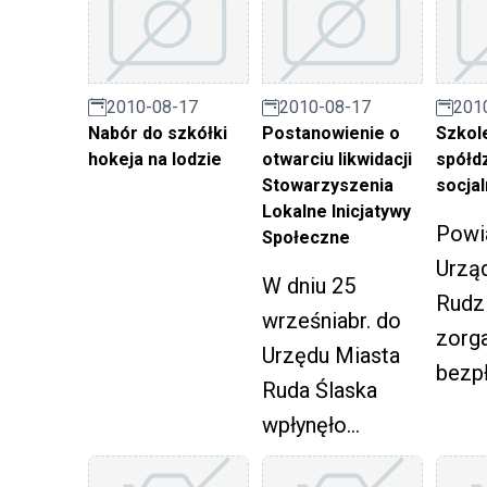
odbył
miało
dokonania
semi
możliwości
oceny
zakr
bezpośrednio
praktycznych
2010-08-17
2010-08-17
201
ekon
Polski
aspektów
Nabór do szkółki
Postanowienie o
Szkole
społe
zobaczyć.
hokeja na lodzie
otwarciu likwidacji
spółdz
stosowania
Stowarzyszenia
socja
Świąteczna
obowiązujących
Lokalne Inicjatywy
kartka z Rudy
Powi
przepisów
Społeczne
Śląskiej
Urzą
prawa z zakresu
W dniu 25
spowoduje
Rudzi
zbiórek
wrześniabr. do
wielką, bo
zorg
publicznych, tj.
Urzędu Miasta
niespodziewaną
bezp
ustawy z dnia 15
Ruda Ślaska
radość w
szkol
marca 1933 r. o
wpłynęło
niejednym z
zakr
zbiórkach
postanowienie
domów.
księ
publicznych (Dz.