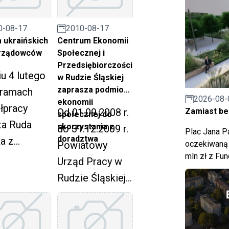
emat
Wiadomości24.
egorocznych
pl
0-08-17
2010-08-17
asad PO FIO.
zorganizowaneg
 ukraińskich
Centrum Ekonomii
rządowców
Społecznej i
zkolenie
o przy
Przedsiębiorczości
oprowadził
współudziale
u 4 lutego
w Rudzie Śląskiej
nany rudzkim
Stowarzyszenia
zaprasza podmioty
 ramach
2026-08-
ekonomii
rganizacjom
Klon / Jawor i
łpracy
Zamiast bet
Od 01.09.2008 r.
społecznej do
tur Gluziński.
Fundacji Anny
ta Ruda
skorzystania z
do 31.12.2009 r.
Plac Jana Pa
Dymnej "Mimo
doradztwa
a z
oczekiwaną 
Powiatowy
Wszystko?.
mln zł z Fu
rum
Urząd Pracy w
łcenia i
Rudzie Śląskiej
gu
realizuje projekt
OTOKOS z
pod nazwą
c odbyła
"Centrum