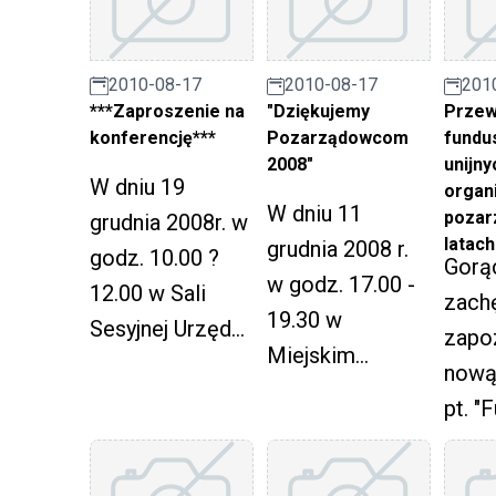
r"
choc
2009. W obecnej
Finansowego
symet
edycji można
ogłasza trzeci,
racze
2010-08-17
2010-08-17
201
składać wnioski
ostatni nabór
swoi
***Zaproszenie na
"Dziękujemy
Przew
na realizację
wniosków do
konferencję***
Pozarządowcom
fundu
zawo
2008"
unijny
projektów
Komponentu III
który
W dniu 19
organi
MIKRO i
? Równe szanse
W dniu 11
biorą
pozar
grudnia 2008r. w
MAŁYCH.
i integracja
latac
grudnia 2008 r.
sobi
godz. 10.00 ?
Gorą
społeczna.
w godz. 17.00 -
prze
12.00 w Sali
zach
19.30 w
Sesyjnej Urzędu
zapoz
Miejskim
Miasta Ruda
nową 
Centrum Kultury
Śląska odbyła
pt. "
im. H. Bisty w
się konferencja
unijn
Rudzie Śląskiej,
organizowana w
organ