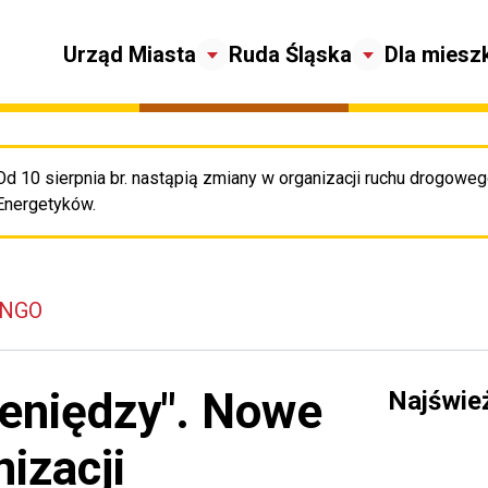
Urząd Miasta
Ruda Śląska
Dla miesz
Od 10 sierpnia br. nastąpią zmiany w organizacji ruchu drogowego
Pr
Energetyków.
 NGO
ieniędzy". Nowe
Najświe
izacji