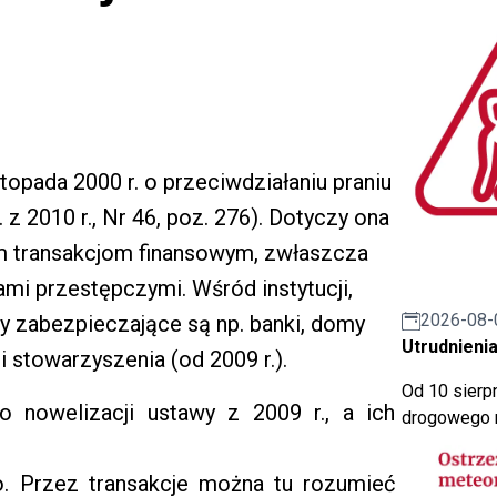
topada 2000 r. o przeciwdziałaniu praniu
 z 2010 r., Nr 46, poz. 276). Dotyczy ona
ym transakcjom finansowym, zwłaszcza
i przestępczymi. Wśród instytucji,
2026-08-
 zabezpieczające są np. banki, domy
Utrudnienia
 i stowarzyszenia (od 2009 r.).
Od 10 sierpn
po nowelizacji ustawy z 2009 r., a ich
drogowego n
uro. Przez transakcje można tu rozumieć