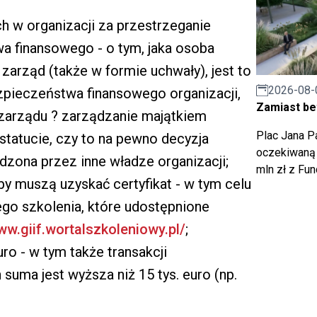
 w organizacji za przestrzeganie
a finansowego - o tym, jaka osoba
zarząd (także w formie uchwały), jest to
2026-08-
ieczeństwa finansowego organizacji,
Zamiast bet
 zarządu ? zarządzanie majątkiem
Plac Jana Pa
statucie, czy to na pewno decyzja
oczekiwaną 
dzona przez inne władze organizacji;
mln zł z Fu
y muszą uzyskać certyfikat - w tym celu
ego szkolenia, które udostępnione
ww.giif.wortalszkoleniowy.pl/
;
uro - w tym także transakcji
 suma jest wyższa niż 15 tys. euro (np.