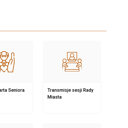
rta Seniora
Transmisje sesji Rady
Rewit
Miasta