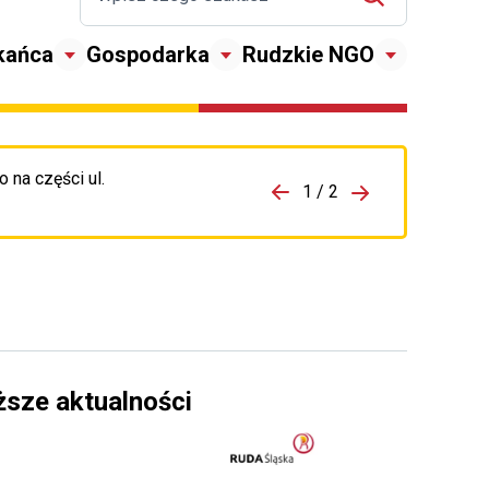
kańca
Gospodarka
Rudzkie NGO
 na części ul.
zejdź do porzpedniego komunikatu
1 / 2
Przejdź do nas
ższe aktualności