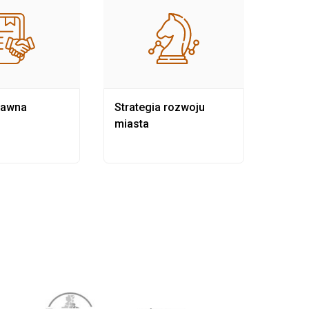
rawna
Strategia rozwoju
Pows
miasta
samo