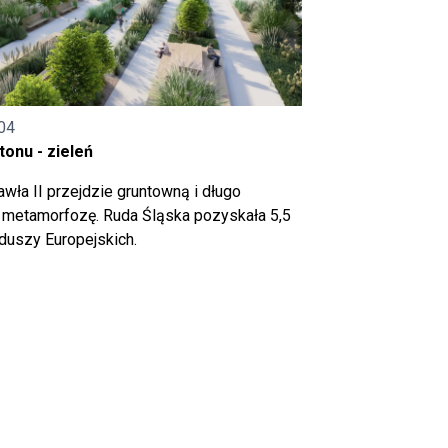
04
onu - zieleń
wła II przejdzie gruntowną i długo
metamorfozę. Ruda Śląska pozyskała 5,5
nduszy Europejskich.