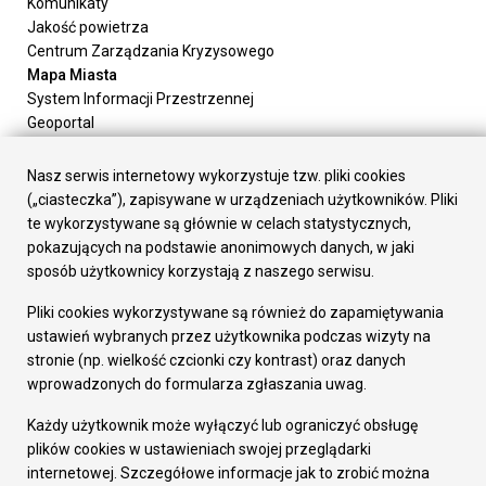
Komunikaty
Jakość powietrza
Centrum Zarządzania Kryzysowego
Mapa Miasta
System Informacji Przestrzennej
Geoportal
Urząd Miasta
Załatw sprawę
Nasz serwis internetowy wykorzystuje tzw. pliki cookies
Prezydent Miasta
(„ciasteczka”), zapisywane w urządzeniach użytkowników. Pliki
Rada Miasta
te wykorzystywane są głównie w celach statystycznych,
Wydziały
pokazujących na podstawie anonimowych danych, w jaki
Elektroniczna Skrzynka Podawcza
sposób użytkownicy korzystają z naszego serwisu.
Praca w Urzędzie
Pliki cookies wykorzystywane są również do zapamiętywania
Gospodarka
ustawień wybranych przez użytkownika podczas wizyty na
Fundusze europejskie
stronie (np. wielkość czcionki czy kontrast) oraz danych
Środki krajowe
wprowadzonych do formularza zgłaszania uwag.
Oferty inwestycyjne
Strategia Rozwoju Miasta
Każdy użytkownik może wyłączyć lub ograniczyć obsługę
Pozostałe
plików cookies w ustawieniach swojej przeglądarki
Deklaracja dostępności
internetowej. Szczegółowe informacje jak to zrobić można
Dane osobowe