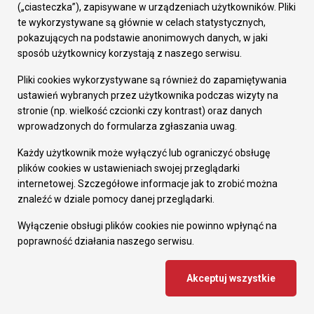
"Zagroda Motyli" – nowa ekopracownia w Rudzie Śląskiej
(„ciasteczka”), zapisywane w urządzeniach użytkowników. Pliki
te wykorzystywane są głównie w celach statystycznych,
Szkoła Podstawowa nr 11 otrzymała 70 tys. zł
pokazujących na podstawie anonimowych danych, w jaki
dofinansowania z Wojewódzkiego Funduszu
sposób użytkownicy korzystają z naszego serwisu.
Ochrony Środowiska i Gospodarki Wodnej w
Pliki cookies wykorzystywane są również do zapamiętywania
Katowicach.
ustawień wybranych przez użytkownika podczas wizyty na
stronie (np. wielkość czcionki czy kontrast) oraz danych
wprowadzonych do formularza zgłaszania uwag.
Każdy użytkownik może wyłączyć lub ograniczyć obsługę
plików cookies w ustawieniach swojej przeglądarki
internetowej. Szczegółowe informacje jak to zrobić można
znaleźć w dziale pomocy danej przeglądarki.
Wyłączenie obsługi plików cookies nie powinno wpłynąć na
poprawność działania naszego serwisu.
Akceptuj wszystkie
2025-09-25
Poszukiwani właściciele rowerów