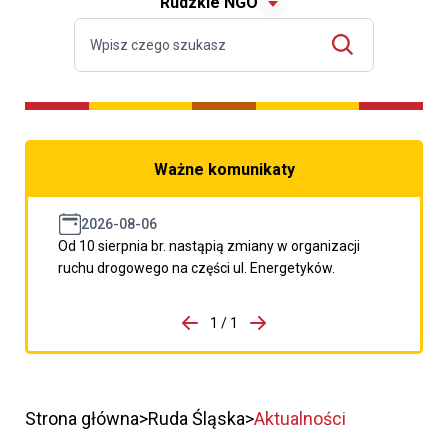
Rudzkie NGO
Ważne komunikaty
2026-08-06
Od 10 sierpnia br. nastąpią zmiany w organizacji
ruchu drogowego na części ul. Energetyków.
do porzpedniego komunikatu
1 / 1
Przejdź do następnego kom
Strona główna
Ruda Śląska
Aktualności