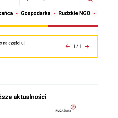
kańca
Gospodarka
Rudzkie NGO
 na części ul.
zejdź do porzpedniego komunikatu
1 / 1
Przejdź do nas
ższe aktualności