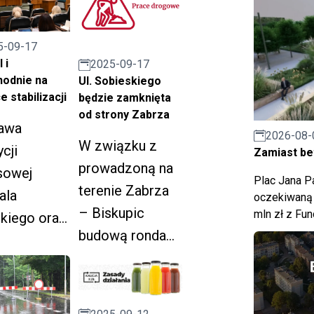
drożenia w
ieście
5-09-17
rogramu Usług
 i
2025-09-17
połecznych.
hodnie na
Ul. Sobieskiego
e stabilizacji
będzie zamknięta
od strony Zabrza
awa
2026-08-
W związku z
cji
Zamiast bet
prowadzoną na
sowej
Plac Jana Pa
terenie Zabrza
ala
oczekiwaną 
– Biskupic
mln zł z Fu
kiego oraz
budową ronda
lizacja w
przy ul.
dzielnych
Bytomskiej, od
icznych
22 września br.
adach