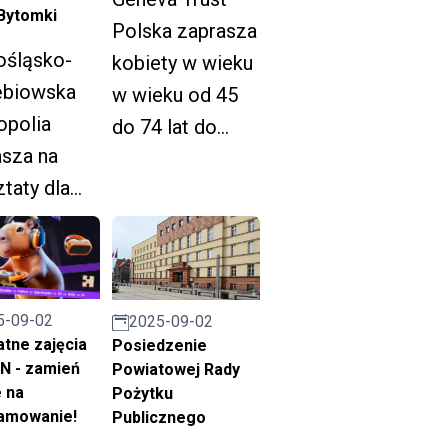
 Bytomki
Polska zaprasza
ośląsko-
kobiety w wieku
ębiowska
w wieku od 45
opolia
do 74 lat do
asza na
skorzystania z
taty dla
bezpłatnej
zkańców,
mammografii.
y chcą
ć głos w
wie
5-09-02
2025-09-02
tne zajęcia
złości
Posiedzenie
ON - zamień
Powiatowej Rady
y rzeki
 na
Pożytku
mki.
amowanie!
Publicznego