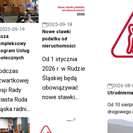
2025-09-18
2025-09-19
Nowe stawki
usza
podatku od
ompleksowy
nieruchomości
rogram Usług
połecznych
Od 1 stycznia
2026 r. w Rudzie
odczas
Śląskiej będą
zwartkowej
2026-08-
obowiązywać
esji Rady
Utrudnienia
nowe stawki
iasta Ruda
Od 10 sierpn
podatku od
ląska radni
drogowego n
nieruchomości.
zyjęli uchwałę
 sprawie