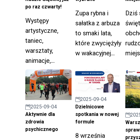
po raz czwarty!
Dziś
Zupa rybna i
Występy
świę
sałatka z arbuza
artystyczne,
obcho
to smaki lata,
taniec,
rudzc
które zwyciężyły
warsztaty,
miejs
w wakacyjnej
animacje,
edycji konkursu
profilaktyka
kulinarnego
zdrowotna i
„Rudzkie
wspólna zabawa
Smaki”.
2025-09-04
– to wszystko
Dzielnicowe
2025-09-04
czeka na
spotkania w nowej
Aktywnie dla
202
uczestników IV
formule
zdrowia
Warsz
psychicznego
spraw
Rudzkiej
8 września
przysz