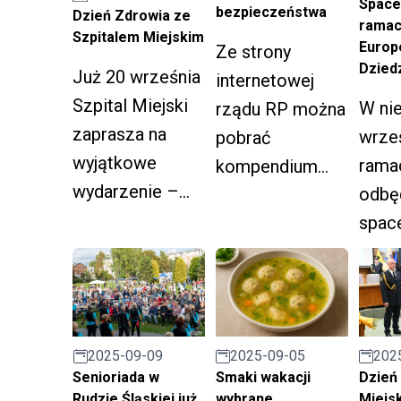
Spacer
Muzycznej I
bezpieczeństwa
Dzień Zdrowia ze
ramac
stopnia
Szpitalem Miejskim
Europe
Ze strony
Dzied
Już 20 września
internetowej
Szpital Miejski
W nie
rządu RP można
zaprasza na
wrześ
pobrać
wyjątkowe
rama
kompendium
wydarzenie –
odbęd
wiedzy o
Dzień Zdrowia,
spac
sposobach
który odbędzie
histo
postępowania w
się w godzinach
hasł
obliczu różnego
10:00–14:00 na
serca
rodzaju
terenie szpitala
opow
zagrożeń i
202
2025-09-05
2025-09-09
w dzielnicy
hucie 
sytuacji
Dzień 
Smaki wakacji
Senioriada w
Bielszowice.
mies
kryzysowych.
Miejsk
wybrane
Rudzie Śląskiej już