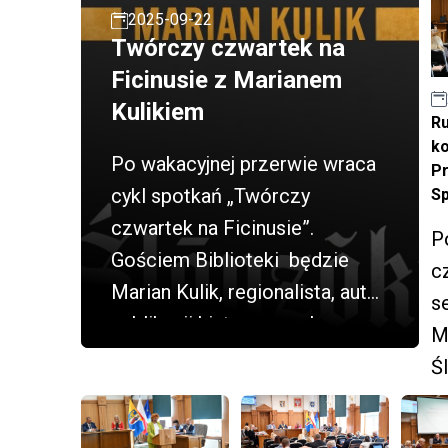
2025-09-22
Twórczy czwartek na
Ficinusie z Marianem
Kulikiem
R
k
Po wakacyjnej przerwie wraca
P
cykl spotkań „Twórczy
S
czwartek na Ficinusie”.
P
Gościem Biblioteki będzie
c
Marian Kulik, regionalista, autor
s
publikacji historycznych.
M
Ś
pr
w