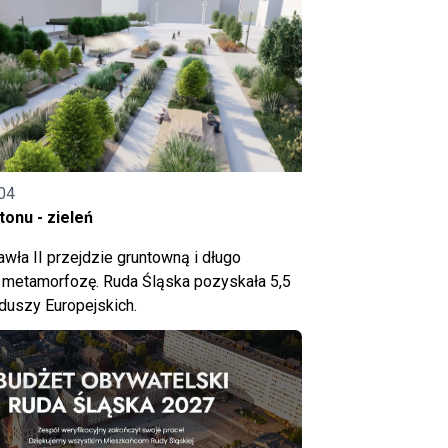
04
onu - zieleń
wła II przejdzie gruntowną i długo
metamorfozę. Ruda Śląska pozyskała 5,5
nduszy Europejskich.