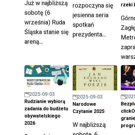
Senioriady.
Już w najbliższą
rzeki
rozpoczyna się
sobotę (6
jesienna seria
Górn
września) Ruda
spotkań
Zagł
Śląska stanie się
prezydenta
Metr
areną
Michała
zapr
wyjątkowego
Pierończyka z
warsz
wydarzenia – XI
mieszkańcami.
mies
Biegu - Marszu
Tym razem będą
którz
dla Zdrowia
one miały
zabra
Psychicznego.
formę spacerów
2025-09-03
spra
202
2025-09-03
po dzielnicach.
Rudzianie wybiorą
Bezpła
Narodowe
przys
zadania do budżetu
click
Czytanie 2025
dolin
obywatelskiego
granie
2026
Byto
W najbliższą
progr
sobotę, 6