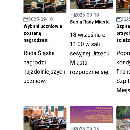
w
m
2025-09-18
202
2025-09-18
Sesja Rady Miasta
P
Szpital
Wybitni uczniowie
S
przyc
zostaną
18 września o
ścieżc
nagrodzeni
11:00 w sali
Popr
Ruda Śląska
sesyjnej Urzędu
kondy
nagrodzi
Miasta
finan
najzdolniejszych
rozpocznie się
Szpit
uczniów.
sesja Rady
Miejs
Miasta.
stabi
Samo
Publ
Zakł
2025-09-15