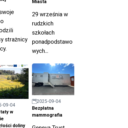
Miasta
 swoje
29 września w
to
rudzkich
dzili
szkołach
y strażnicy
ponadpodstawo
cy.
wych
przeprowadzon
e zostaną
wybory do
Młodzieżowej
Rady Miasta
2025-09-04
5-09-04
kadencji 2025-
Bezpłatna
taty w
2027.
mammografia
ie
łości doliny
Geneva Trust