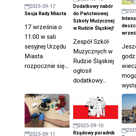
Dodatkowy nabór
Opiek
2025-09-17
202
do Państwowej
Sesja Rady Miasta
Zdro
Inten
Szkoły Muzycznej
ZOZ)
deszc
17 września o
w Rudzie Śląskiej!
wrześ
11:00 w sali
Zespół Szkół
Jesz
sesyjnej Urzędu
Muzycznych w
godz
Miasta
Rudzie Śląskiej
wiec
rozpocznie się
ogłosił
mog
sesja Rady
dodatkowy
wyst
Miasta,
nabór uczniów
inte
poświęcona
w wieku od 7 do
opad
sprawom służby
16 lat do
zdrowia.
Państwowej
2025-09-10
Szkoły
202
Rządowy poradnik
2025-09-11