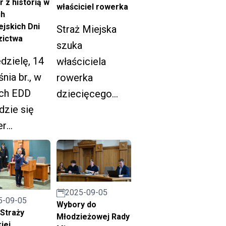
 z historią w
właściciel rowerka
h
jskich Dni
Straż Miejska
zictwa
szuka
dzielę, 14
właściciela
nia br., w
rowerka
ch EDD
dziecięcego
zie się
marki B’twin,
er
który został
ryczny pod
znaleziony 23
em „Stalowe
sierpnia w
, czyli
rejonie ul.
ieść o
Kłodnickiej 99.
2025-09-05
5-09-05
Wybory do
i jej
Straży
Młodzieżowej Rady
zkańcach”.
iej