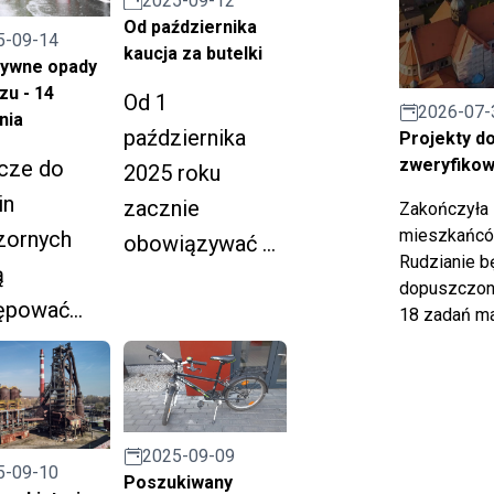
2025-09-12
zamknięty
i
Od października
5-09-14
zostanie wylot
kaucja za butelki
wotnej (SP
sywne opady
ulicy
.
zu - 14
Od 1
2026-07-
nia
Sobieskiego od
października
Projekty d
strony Zabrza.
zweryfiko
cze do
2025 roku
in
zacznie
Zakończyła 
mieszkańców
zornych
obowiązywać w
Rudzianie b
ą
Polsce system
dopuszczony
ępować
kaucyjny.
18 zadań ma
nsywne
y deszczu.
2025-09-09
5-09-10
Poszukiwany