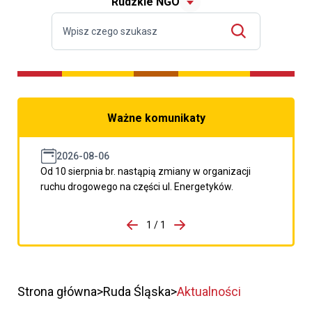
Rudzkie NGO
Ważne komunikaty
2026-08-06
Od 10 sierpnia br. nastąpią zmiany w organizacji
ruchu drogowego na części ul. Energetyków.
do porzpedniego komunikatu
1 / 1
Przejdź do następnego kom
Strona główna
Ruda Śląska
Aktualności