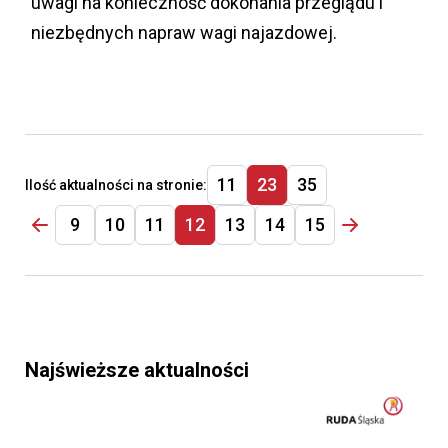
uwagi na konieczność dokonania przeglądu i
niezbędnych napraw wagi najazdowej.
11
23
35
Ilość aktualności na stronie:
9
10
11
12
13
14
15
Najświeższe aktualności