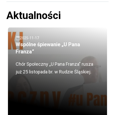
Aktualności
2025-11-17
Wspólne śpiewanie „U Pana
Franza”
Chór Społeczny „U Pana Franza” rusza
już 25 listopada br. w Rudzie Śląskiej.