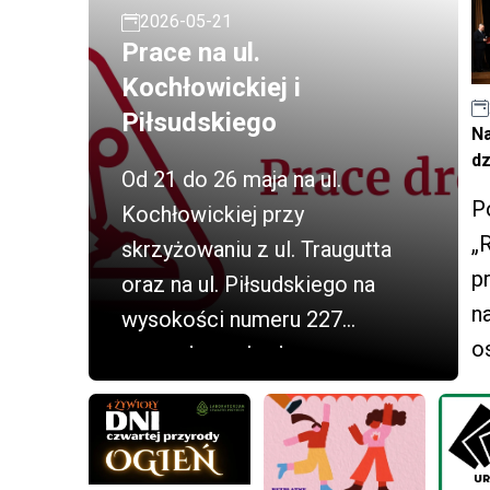
2026-05-21
Prace na ul.
Kochłowickiej i
Piłsudskiego
N
dz
Od 21 do 26 maja na ul.
P
Kochłowickiej przy
„
skrzyżowaniu z ul. Traugutta
p
oraz na ul. Piłsudskiego na
n
wysokości numeru 227
o
prowadzone będą prace w
d
ramach remontów bieżących.
t
ar
u