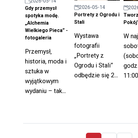
2026-05-14
2026-05-14
202
Gdy przemysł
ognisko i
Portrety z Ogrodu i
Tworz
spotyka modę.
występ teatru
Stali
Pokój"
„Alchemia
ognia.
Wielkiego Pieca” -
Wystawa
W naj
fotogaleria
fotografii
sobot
Przemysł,
„Portrety z
(sob
historia, moda i
Ogrodu i Stali”
godz
sztuka w
odbędzie się 20
11:00
wyjątkowym
maja przy ul.
holu 
wydaniu – tak
Dworcowej 33 w
Teatr
można
Rudzie Śląskiej.
Impr
podsumować
w Ru
pokaz
Śląsk
„Alchemia
odbęd