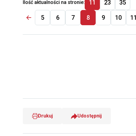
Wielkiego
11
23
35
Ilość aktualności na stronie:
zbiór
Pieca” Joanny
pami
5
6
7
8
9
10
1
Decowskiej.
hutni
Drukuj
Udostępnij