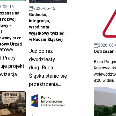
6-05-15
i ochrony
2026-05-15
szansa na
Godność,
ultury za 2025
i rozwój
integracja,
owy -
wspólnota –
t
wyjątkowy tydzień
zowany przez
w Rudzie Śląskiej
towy Urząd
2026-08-
atowy
Już po raz
Ostrzeżeni
d Pracy
dwudziesty
Biuro Prog
zuje projekt
drugi Ruda
Krakowie os
wizacja
województwa
Śląska stanie się
8:00 w dniu 
przestrzenią
obotnych
pełną
jestrowanyc
życzliwości,
UP".
integracji i