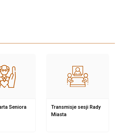
rta Seniora
Transmisje sesji Rady
Rewit
Miasta