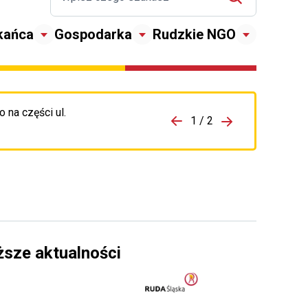
kańca
Gospodarka
Rudzkie NGO
 na części ul.
zejdź do porzpedniego komunikatu
1 / 2
Przejdź do nas
ższe aktualności