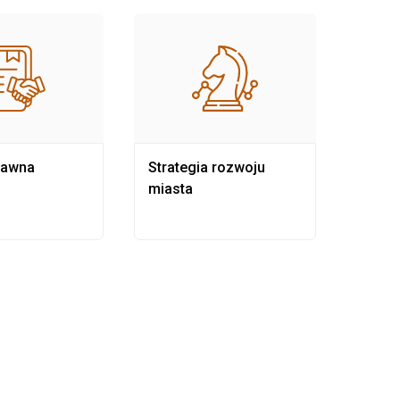
rawna
Strategia rozwoju
Pows
miasta
samo