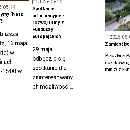
wspólnego
2026-05-14
6-05-14
Spotkanie
działania na
ymy "Nasz
informacyjne -
rzecz osób z
!
rozwój firmy z
niepełnosprawn
Funduszy
bliższą
Europejskich
2026-08-
ościami oraz ich
ę, 16 maja
Zamiast bet
bliskich.
29 maja
ota) w
Plac Jana Pa
odbędzie się
inach
oczekiwaną 
spotkanie dla
mln zł z Fu
-15:00 w
zainteresowany
Śląskiego
ch możliwością
u
pozyskania
esaryjnego
środków UE na
dzie
rozwój firmy.
iej
zie się