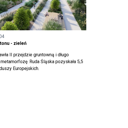
04
onu - zieleń
wła II przejdzie gruntowną i długo
metamorfozę. Ruda Śląska pozyskała 5,5
nduszy Europejskich.