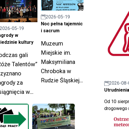
2026-05-19
Noc pełna tajemnic
2026-05-19
i sacrum
agrody w
iedzinie kultury
Muzeum
Miejskie im.
odczas gali
Maksymiliana
Róże Talentów”
Chroboka w
rzyznano
Rudzie Śląskiej
agrody za
2026-08-
otworzy swoje
Utrudnienia
siągnięcia w
podwoje w
ziedzinie
Od 10 sierpn
ramach Nocy
drogowego n
wórczości
Muzeów.
tystycznej,
powszechniani