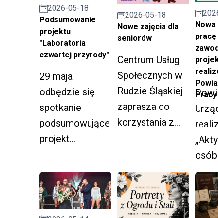
2026-05-18
202
a 
2026-05-18
Podsumowanie
Nowa 
Nowe zajęcia dla
k
projektu
pracę 
seniorów
"Laboratoria
r.
zawod
czwartej przyrody"
Centrum Usług
projek
reali
Społecznych w
29 maja
Powia
Rudzie Śląskiej
odbędzie się
Powi
Pracy
zaprasza do
spotkanie
Urzą
korzystania z
podsumowujące
reali
nowych usług w
projekt
„Akty
pomieszczeniac
"Laboratoria
osób
h Orbita.
czwartej
bezr
przyrody", po
zare
nim gra
h w P
terenowa,