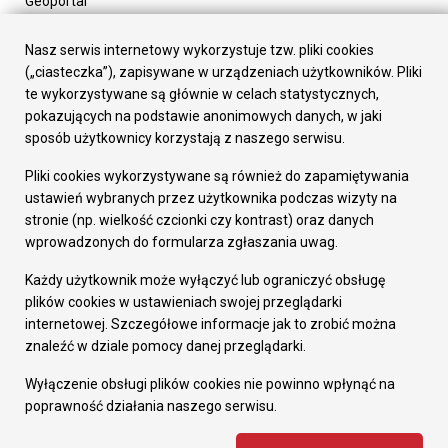
Geoportal
Urząd Miasta
Załatw sprawę
Nasz serwis internetowy wykorzystuje tzw. pliki cookies
Prezydent Miasta
(„ciasteczka”), zapisywane w urządzeniach użytkowników. Pliki
Rada Miasta
te wykorzystywane są głównie w celach statystycznych,
Wydziały
pokazujących na podstawie anonimowych danych, w jaki
Elektroniczna Skrzynka Podawcza
sposób użytkownicy korzystają z naszego serwisu.
Praca w Urzędzie
Pliki cookies wykorzystywane są również do zapamiętywania
Gospodarka
ustawień wybranych przez użytkownika podczas wizyty na
Fundusze europejskie
stronie (np. wielkość czcionki czy kontrast) oraz danych
Środki krajowe
wprowadzonych do formularza zgłaszania uwag.
Oferty inwestycyjne
Strategia Rozwoju Miasta
Każdy użytkownik może wyłączyć lub ograniczyć obsługę
Pozostałe
plików cookies w ustawieniach swojej przeglądarki
Deklaracja dostępności
internetowej. Szczegółowe informacje jak to zrobić można
Dane osobowe
znaleźć w dziale pomocy danej przeglądarki.
Dodaj opinię o witrynie
© Urząd Miasta RUDA Śląska 2023
Wyłączenie obsługi plików cookies nie powinno wpłynąć na
poprawność działania naszego serwisu.