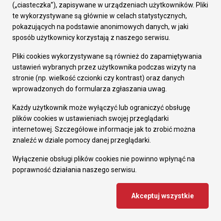
(„ciasteczka”), zapisywane w urządzeniach użytkowników. Pliki
te wykorzystywane są głównie w celach statystycznych,
Pytanie kontrolne
*
Prosimy
pokazujących na podstawie anonimowych danych, w jaki
sposób użytkownicy korzystają z naszego serwisu.
dodać 5 i 3.
Pliki cookies wykorzystywane są również do zapamiętywania
Zapisz się
ustawień wybranych przez użytkownika podczas wizyty na
stronie (np. wielkość czcionki czy kontrast) oraz danych
Zapisując się, wyrażasz zgodę na przetwarzanie Twojego adresu e-mail w celu
wysyłki newslettera i oświadczasz że znana Ci jest
polityka prywatności i plików
wprowadzonych do formularza zgłaszania uwag.
cookie
.
Każdy użytkownik może wyłączyć lub ograniczyć obsługę
plików cookies w ustawieniach swojej przeglądarki
internetowej. Szczegółowe informacje jak to zrobić można
znaleźć w dziale pomocy danej przeglądarki.
Wyłączenie obsługi plików cookies nie powinno wpłynąć na
poprawność działania naszego serwisu.
Akceptuj wszystkie
Urząd Miasta Ruda Śląska
pl. Jana Pawła II 6, 41-709 Ruda Śląska