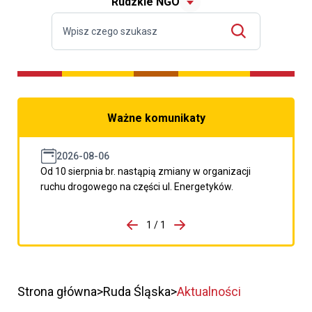
Rudzkie NGO
Ważne komunikaty
2026-08-06
Od 10 sierpnia br. nastąpią zmiany w organizacji
ruchu drogowego na części ul. Energetyków.
do porzpedniego komunikatu
1 / 1
Przejdź do następnego kom
Strona główna
Ruda Śląska
Aktualności