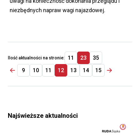
uwagi na konieczność dokonania przeglądu i
niezbędnych napraw wagi najazdowej.
11
23
35
Ilość aktualności na stronie:
9
10
11
12
13
14
15
Najświeższe aktualności