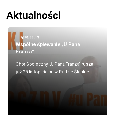
Aktualności
2025-11-17
Wspólne śpiewanie „U Pana
Franza”
Chór Społeczny „U Pana Franza” rusza
już 25 listopada br. w Rudzie Śląskiej.