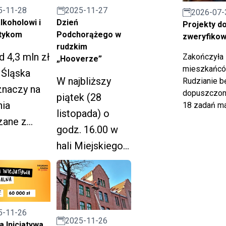
3 i 4 grudnia br.
2025-11-27
5-11-28
2026-07-
Dzień
lkoholowi i
Projekty d
Podchorążego w
tykom
zweryfiko
rudzkim
 4,3 mln zł
Zakończyła 
„Hooverze”
mieszkańców
 Śląska
W najbliższy
Rudzianie b
znaczy na
dopuszczony
piątek (28
nia
18 zadań ma
listopada) o
zane z
godz. 16.00 w
laktyką i
hali Miejskiego
iązywanie
Ośrodka Sportu i
oblemów
Rekreacji w
holowych
Nowym Bytomiu
odbędą się
5-11-26
iwdziałani
2025-11-26
 Inicjatywa