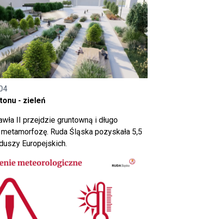
04
onu - zieleń
wła II przejdzie gruntowną i długo
metamorfozę. Ruda Śląska pozyskała 5,5
nduszy Europejskich.