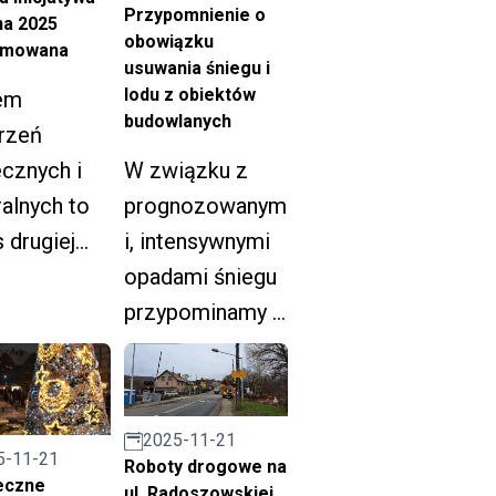
obchody Dnia
Przypomnienie o
komanii w
na 2025
Podchorążego.
obowiązku
umowana
roku.
usuwania śniegu i
lodu z obiektów
em
budowlanych
rzeń
W związku z
cznych i
prognozowanym
ralnych to
i, intensywnymi
s drugiej
opadami śniegu
i Rudzkiej
przypominamy o
atywy
obowiązku
nej 2025.
właścicieli,
zarządców i
2025-11-21
administratorów
5-11-21
Roboty drogowe na
eczne
obiektów
ul. Radoszowskiej