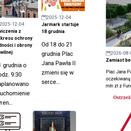
2025-12-04
2025-12-04
Jarmark startuje
iczenia z
18 grudnia
kresu ochrony
Od 18 do 21
dności i obrony
wilnej
grudnia Plac
2026-08-
Zamiast bet
Jana Pawła II
1 grudnia o
zmieni się w
Plac Jana Pa
odz. 9:30
oczekiwaną 
serce
aplanowano
mln zł z Fu
świątecznych
ruchomienie
spotkań za
yren
sprawą
larmowych.
Rudzkiego
adany zostanie
Jarmarku
ygnał