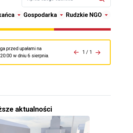
kańca
Gospodarka
Rudzkie NGO
ga przed upałami na
zejdź do porzpedniego komunikatu
1 / 1
Przejdź do nas
0:00 w dniu 6 sierpnia.
ższe aktualności