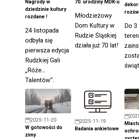
Nagrody w
70. urodziny MDK-u
dekor
dziedzinie kultury
rozśw
Młodzieżowy
rozdane !
Dom Kultury w
Do 3 
24 listopada
Rudzie Śląskiej
teren
odbyła się
działa już 70 lat!
zain
pierwsza edycja
zosta
Rudzkiej Gali
świą
„Róże
oświe
Talentów”.
tym d
Przyznano
placu
doroczne
Pawła
nagrody za
rozbł
202
osiągnięcia w
2025-11-20
2025-11-19
Miast
metr
W gotowości do
Badania ankietowe
dziedzinie
ochron
choin
zimy
syste