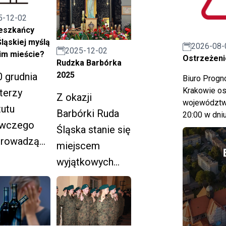
Świątecznego.
reningowy.
5-12-02
eszkańcy
ląskiej myślą
2026-08-
2025-12-02
im mieście?
Ostrzeżeni
Rudzka Barbórka
2025
 grudnia
Biuro Prog
Krakowie os
terzy
Z okazji
województwa
tutu
Barbórki Ruda
20:00 w dniu
wczego
Śląska stanie się
prowadzą
miejscem
nia
wyjątkowych
eczne.
uroczystości,
etę można
które
ypełnić on-
zaplanowano na