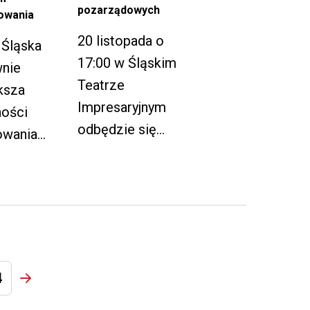
pozarządowych
owania
20 listopada o
 Śląska
17:00 w Śląskim
wnie
Teatrze
ksza
Impresaryjnym
ności
odbędzie się
owania
spotkanie
ysowego.
przedstawicieli
organizacji
pozarządowych
z Rudy Śląskiej.
4