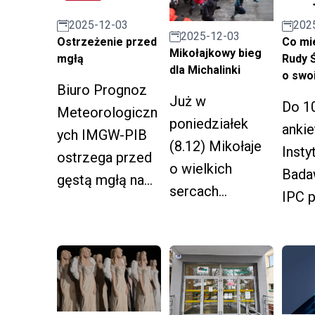
t
2025-12-03
202
2025-12-03
Ostrzeżenie przed
Co mi
Mikołajkowy bieg
mgłą
Rudy Ś
dla Michalinki
o swo
Biuro Prognoz
Już w
Do 10
Meteorologiczn
poniedziałek
ankie
ych IMGW-PIB
(8.12) Mikołaje
Insty
ostrzega przed
o wielkich
Bada
gęstą mgłą na
sercach
IPC 
obszarze
pobiegną dla
bada
województwa
Michalinki
społ
śląskiego od
chorej na
Anki
15:00 w dniu 3
mukowiscydozę
też w
grudnia do 10:00
.
line.