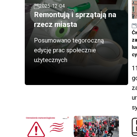
2025-12-04
Remontują i sprzątają na
rzecz miasta
Ćw
Posumowano tegoroczną
za
lu
edycję prac społecznie
cy
użytecznych
1
g
z
u
s
a
N
s