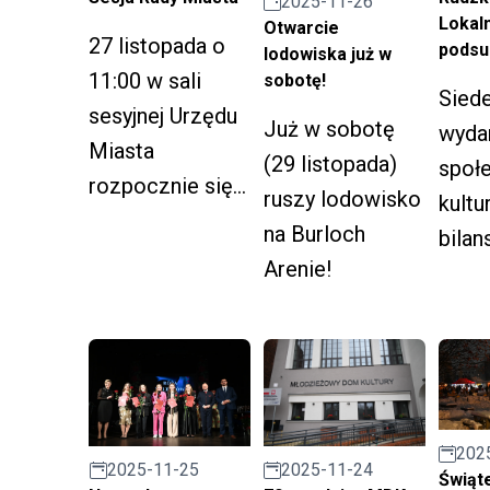
2025-11-26
Stowarzyszenie
e nar
bezrobotnych i
Lokal
Otwarcie
na Rzecz Dzieci
27 listopada o
pods
2026 
lodowiska już w
poszukujących
i Młodzieży
11:00 w sali
sobotę!
pracy.
Sied
„Przystanek”.
sesyjnej Urzędu
Już w sobotę
wyda
Miasta
(29 listopada)
społe
rozpocznie się
ruszy lodowisko
kultu
sesja Rady
na Burloch
bilan
Miasta.
Arenie!
edycj
Inicj
Lokal
202
2025-11-25
2025-11-24
Świąt