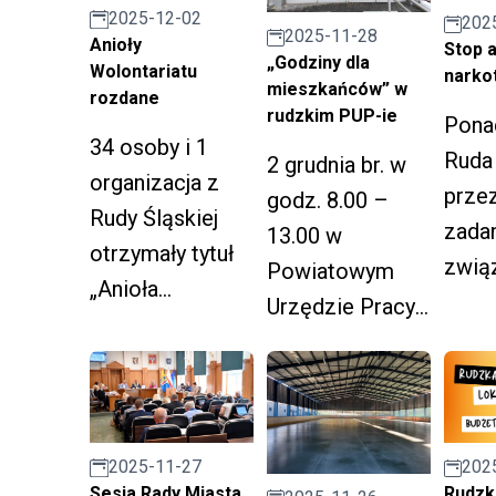
w dniu 4 grudnia.
2025-12-02
202
2025-11-28
Anioły
Stop a
„Godziny dla
Wolontariatu
narko
mieszkańców” w
rozdane
rudzkim PUP-ie
Ponad
34 osoby i 1
Ruda
2 grudnia br. w
organizacja z
prze
godz. 8.00 –
Rudy Śląskiej
zada
13.00 w
otrzymały tytuł
zwią
Powiatowym
„Anioła
profi
Urzędzie Pracy
Wolontariatu
rozw
w Rudzie
2025” podczas
m pr
Śląskiej odbędą
gali, której
alko
się godziny
organizatorem
oraz
konsultacyjne
było
2025-11-27
202
przec
dla osób
Sesja Rady Miasta
Rudzka