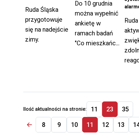
twórczości
Do 10 grudnia
alarm
Ruda Śląska
artystycznej,
można wypełnić
przygotowuje
upowszechniani
Ruda
ankietę w
się na nadejście
a i ochrony
akty
ramach badań
zimy.
kultury za 2024
zwię
"Co mieszkańcy
r.
zdol
Rudy Śląskiej
reag
myślą o swoim
kryz
mieście".
11
23
35
Ilość aktualności na stronie:
8
9
10
11
12
13
1