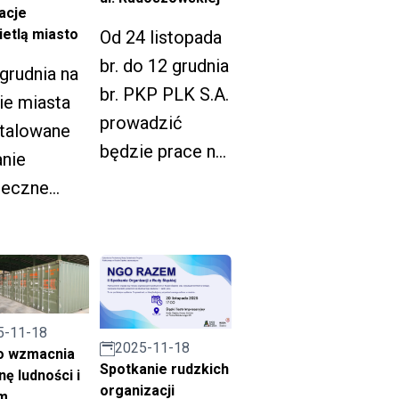
acje
budowlanych.
ietlą miasto
Od 24 listopada
br. do 12 grudnia
grudnia na
br. PKP PLK S.A.
ie miasta
prowadzić
stalowane
będzie prace na
nie
przejeździe
teczne
kolejowym na
tlenie. W
ulicy
niu na
Radoszowskiej.
 Jana
 II
yśnie 10-
5-11-18
2025-11-18
o wzmacnia
owa
Spotkanie rudzkich
ę ludności i
ka.
organizacji
m