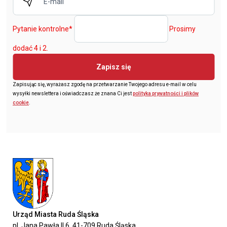
Pytanie kontrolne
*
Prosimy
dodać 4 i 2.
Zapisz się
Zapisując się, wyrażasz zgodę na przetwarzanie Twojego adresu e-mail w celu
wysyłki newslettera i oświadczasz że znana Ci jest
polityka prywatności i plików
cookie
.
Urząd Miasta Ruda Śląska
pl. Jana Pawła II 6, 41-709 Ruda Śląska