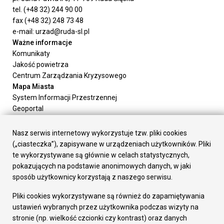
tel. (+48 32) 244 90 00
fax (+48 32) 248 73 48
e-mail: urzad@ruda-sl.pl
Ważne informacje
Komunikaty
Jakość powietrza
Centrum Zarządzania Kryzysowego
Mapa Miasta
System Informacji Przestrzennej
Geoportal
Urząd Miasta
Załatw sprawę
Nasz serwis internetowy wykorzystuje tzw. pliki cookies
Prezydent Miasta
(„ciasteczka”), zapisywane w urządzeniach użytkowników. Pliki
Rada Miasta
te wykorzystywane są głównie w celach statystycznych,
Wydziały
pokazujących na podstawie anonimowych danych, w jaki
Elektroniczna Skrzynka Podawcza
sposób użytkownicy korzystają z naszego serwisu.
Praca w Urzędzie
Pliki cookies wykorzystywane są również do zapamiętywania
Gospodarka
ustawień wybranych przez użytkownika podczas wizyty na
Fundusze europejskie
stronie (np. wielkość czcionki czy kontrast) oraz danych
Środki krajowe