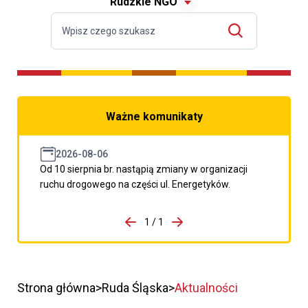
Rudzkie NGO
Ważne komunikaty
2026-08-06
Od 10 sierpnia br. nastąpią zmiany w organizacji
ruchu drogowego na części ul. Energetyków.
do porzpedniego komunikatu
1 / 1
Przejdź do następnego kom
Strona główna
Ruda Śląska
Aktualności