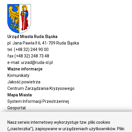
Urząd Miasta Ruda Śląska
pl. Jana Pawła II 6, 41-709 Ruda Śląska
tel. (+48 32) 244 90 00
fax (+48 32) 248 73 48
e-mail: urzad@ruda-sl.pl
Ważne informacje
Komunikaty
Jakość powietrza
Centrum Zarządzania Kryzysowego
Mapa Miasta
System Informacji Przestrzennej
Geoportal
Urząd Miasta
Załatw sprawę
Nasz serwis internetowy wykorzystuje tzw. pliki cookies
Prezydent Miasta
(„ciasteczka”), zapisywane w urządzeniach użytkowników. Pliki