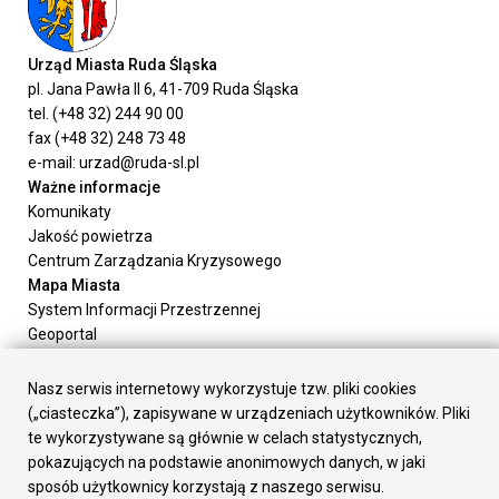
Urząd Miasta Ruda Śląska
pl. Jana Pawła II 6, 41-709 Ruda Śląska
tel. (+48 32) 244 90 00
fax (+48 32) 248 73 48
e-mail: urzad@ruda-sl.pl
Ważne informacje
Komunikaty
Jakość powietrza
Centrum Zarządzania Kryzysowego
Mapa Miasta
System Informacji Przestrzennej
Geoportal
Urząd Miasta
Załatw sprawę
Nasz serwis internetowy wykorzystuje tzw. pliki cookies
Prezydent Miasta
(„ciasteczka”), zapisywane w urządzeniach użytkowników. Pliki
Rada Miasta
te wykorzystywane są głównie w celach statystycznych,
Wydziały
pokazujących na podstawie anonimowych danych, w jaki
Elektroniczna Skrzynka Podawcza
sposób użytkownicy korzystają z naszego serwisu.