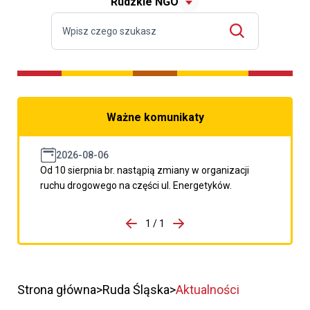
Rudzkie NGO
Ważne komunikaty
2026-08-06
Od 10 sierpnia br. nastąpią zmiany w organizacji
ruchu drogowego na części ul. Energetyków.
do porzpedniego komunikatu
1 / 1
Przejdź do następnego kom
Strona główna
Ruda Śląska
Aktualności