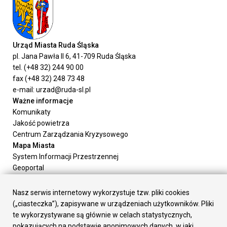
Urząd Miasta Ruda Śląska
pl. Jana Pawła II 6, 41-709 Ruda Śląska
tel. (+48 32) 244 90 00
fax (+48 32) 248 73 48
e-mail: urzad@ruda-sl.pl
Ważne informacje
Komunikaty
Jakość powietrza
Centrum Zarządzania Kryzysowego
Mapa Miasta
System Informacji Przestrzennej
Geoportal
Urząd Miasta
Załatw sprawę
Nasz serwis internetowy wykorzystuje tzw. pliki cookies
Prezydent Miasta
(„ciasteczka”), zapisywane w urządzeniach użytkowników. Pliki
Rada Miasta
te wykorzystywane są głównie w celach statystycznych,
Wydziały
pokazujących na podstawie anonimowych danych, w jaki