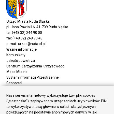
Urząd Miasta Ruda Śląska
pl. Jana Pawła II 6, 41-709 Ruda Śląska
tel. (+48 32) 244 90 00
fax (+48 32) 248 73 48
e-mail: urzad@ruda-sl.pl
Ważne informacje
Komunikaty
Jakość powietrza
Centrum Zarządzania Kryzysowego
Mapa Miasta
System Informacji Przestrzennej
Geoportal
Urząd Miasta
Załatw sprawę
Nasz serwis internetowy wykorzystuje tzw. pliki cookies
Prezydent Miasta
(„ciasteczka”), zapisywane w urządzeniach użytkowników. Pliki
Rada Miasta
te wykorzystywane są głównie w celach statystycznych,
Wydziały
pokazujących na podstawie anonimowych danych, w jaki