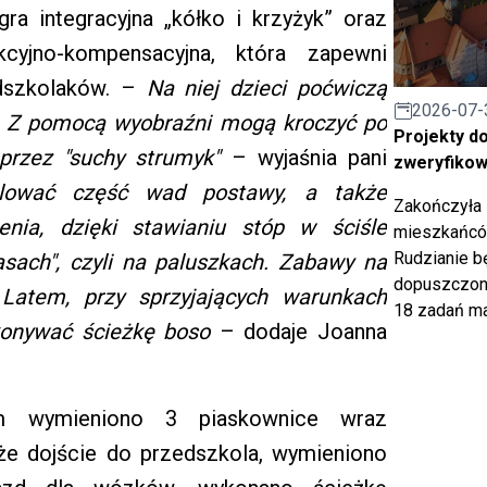
gra integracyjna „kółko i krzyżyk” oraz
kcyjno-kompensacyjna, która zapewni
edszkolaków. –
Na niej dzieci poćwiczą
2026-07-
. Z pomocą wyobraźni mogą kroczyć po
Projekty d
przez "suchy strumyk"
– wyjaśnia pani
zweryfiko
lować część wad postawy, a także
Zakończyła 
nia, dzięki stawianiu stóp w ściśle
mieszkańców
Rudzianie b
asach", czyli na paluszkach. Zabawy na
dopuszczony
 Latem, przy sprzyjających warunkach
18 zadań ma
konywać ścieżkę boso
– dodaje Joanna
m wymieniono 3 piaskownice wraz
że dojście do przedszkola, wymieniono