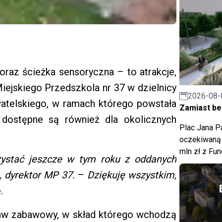
oraz ścieżka sensoryczna – to atrakcje,
iejskiego Przedszkola nr 37 w dzielnicy
2026-08-
atelskiego, w ramach którego powstała
Zamiast bet
e dostępne są również dla okolicznych
Plac Jana Pa
oczekiwaną 
mln zł z Fu
zystać jeszcze w tym roku z oddanych
, dyrektor MP 37.
–
Dziękuję wszystkim,
.
taw zabawowy, w skład którego wchodzą