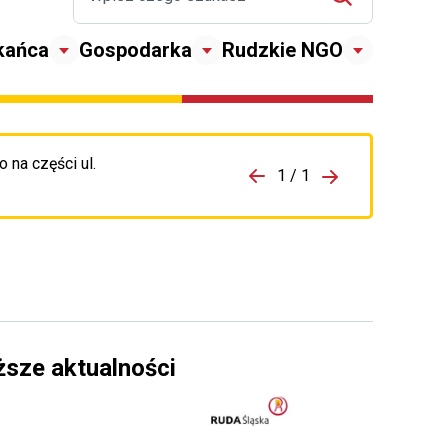
kańca
Gospodarka
Rudzkie NGO
 na części ul.
zejdź do porzpedniego komunikatu
1 / 1
Przejdź do nas
ższe aktualności