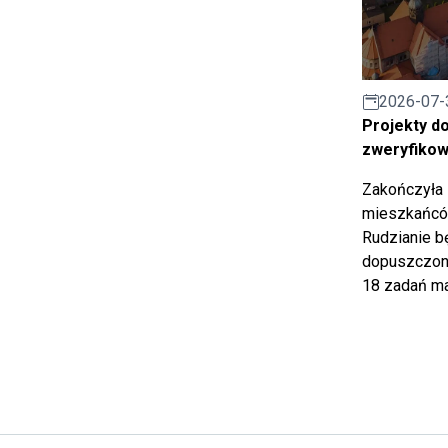
2026-07-
Projekty d
zweryfiko
Zakończyła 
mieszkańców
Rudzianie b
dopuszczony
18 zadań ma