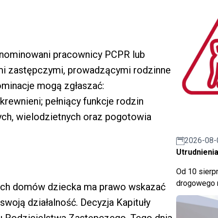
ć nominowani pracownicy PCPR lub
mi zastępczymi, prowadzącymi rodzinne
ominacje mogą zgłaszać:
krewnieni; pełniący funkcje rodzin
ch, wielodzietnych oraz pogotowia
2026-08-
Utrudnienia
Od 10 sierpn
drogowego n
nych domów dziecka ma prawo wskazać
swoją działalność. Decyzja Kapituły