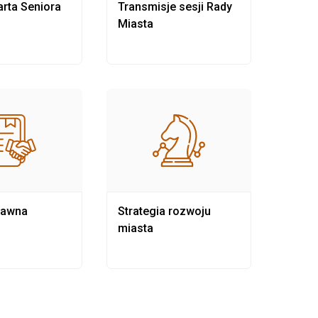
rta Seniora
Transmisje sesji Rady
Rewit
Miasta
rawna
Strategia rozwoju
Pows
miasta
samo