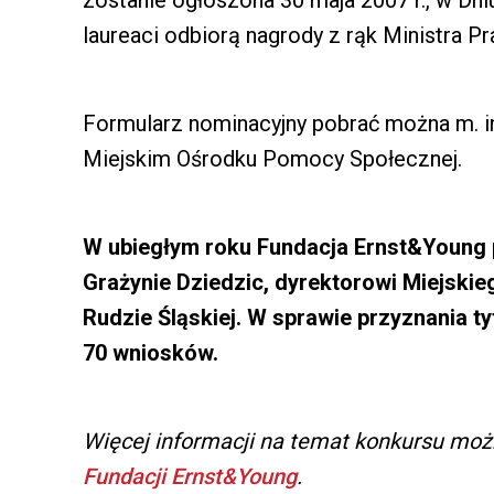
zostanie ogłoszona 30 maja 2007 r., w Dn
laureaci odbiorą nagrody z rąk Ministra Pra
Formularz nominacyjny pobrać można m. in
Miejskim Ośrodku Pomocy Społecznej.
W ubiegłym roku Fundacja Ernst&Young p
Grażynie Dziedzic, dyrektorowi Miejsk
Rudzie Śląskiej. W sprawie przyznania t
70 wniosków.
Więcej informacji na temat konkursu mo
Fundacji Ernst&Young
.