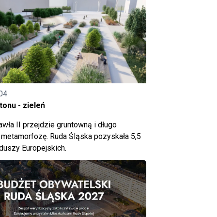
04
onu - zieleń
wła II przejdzie gruntowną i długo
metamorfozę. Ruda Śląska pozyskała 5,5
nduszy Europejskich.