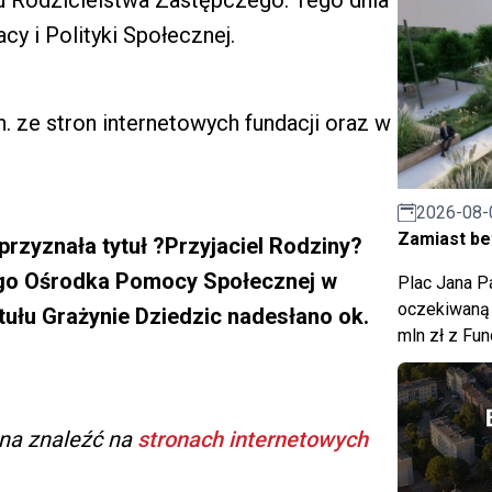
iu Rodzicielstwa Zastępczego. Tego dnia
cy i Polityki Społecznej.
. ze stron internetowych fundacji oraz w
2026-08-
Zamiast bet
rzyznała tytuł ?Przyjaciel Rodziny?
iego Ośrodka Pomocy Społecznej w
Plac Jana Pa
oczekiwaną 
ytułu Grażynie Dziedzic nadesłano ok.
mln zł z Fu
żna znaleźć na
stronach internetowych