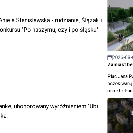
Aniela Stanisławska - rudzianie, Ślązak i
onkursu "Po naszymu, czyli po śląsku"
2026-08-
Zamiast bet
Plac Jana Pa
oczekiwaną 
mln zł z Fu
Hanke, uhonorowany wyróżnieniem "Ubi
ka.