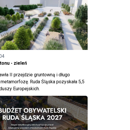
04
onu - zieleń
wła II przejdzie gruntowną i długo
metamorfozę. Ruda Śląska pozyskała 5,5
nduszy Europejskich.