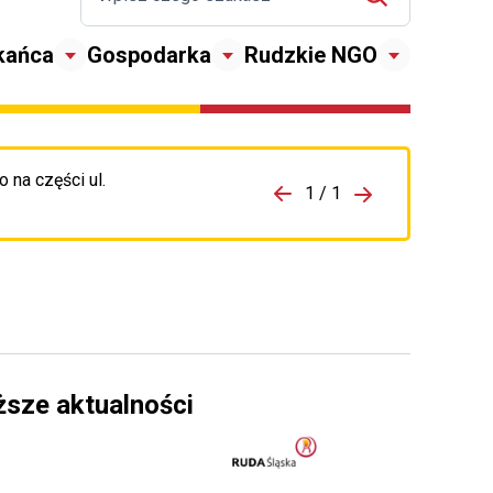
kańca
Gospodarka
Rudzkie NGO
 na części ul.
zejdź do porzpedniego komunikatu
1 / 1
Przejdź do nas
ższe aktualności