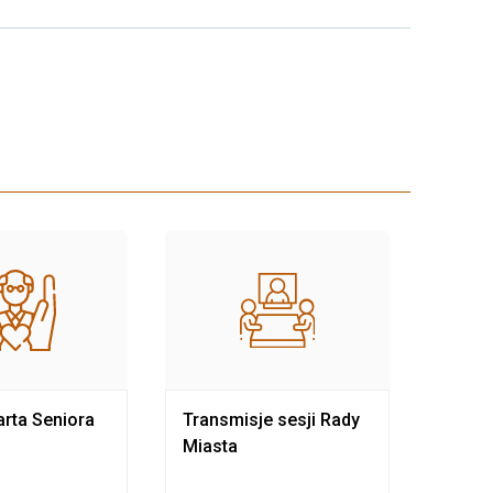
rta Seniora
Transmisje sesji Rady
Rewit
Miasta