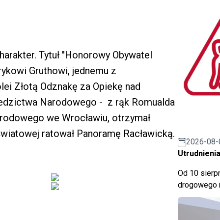
harakter. Tytuł "Honorowy Obywatel
rykowi Gruthowi, jednemu z
olei Złotą Odznakę za Opiekę nad
Dziedzictwa Narodowego - z rąk Romualda
rodowego we Wrocławiu, otrzymał
y światowej ratował Panoramę Racławicką.
2026-08-
Utrudnienia
Od 10 sierpn
drogowego n