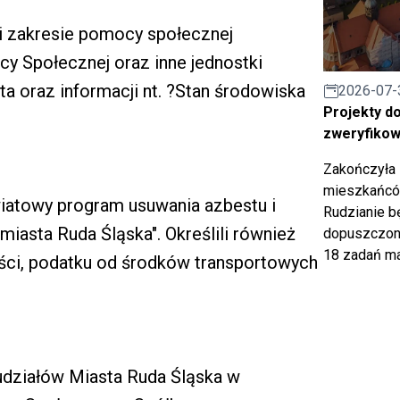
 i zakresie pomocy społecznej
y Społecznej oraz inne jednostki
a oraz informacji nt. ?Stan środowiska
2026-07-
Projekty d
zweryfiko
Zakończyła 
mieszkańców
owiatowy program usuwania azbestu i
Rudzianie b
iasta Ruda Śląska". Określili również
dopuszczony
18 zadań ma
ci, podatku od środków transportowych
udziałów Miasta Ruda Śląska w