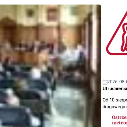
2026-08-
Utrudnienia
Od 10 sierpn
drogowego n