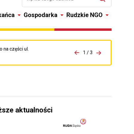
kańca
Gospodarka
Rudzkie NGO
 na części ul.
zejdź do porzpedniego komunikatu
1 / 3
Przejdź do nas
ższe aktualności