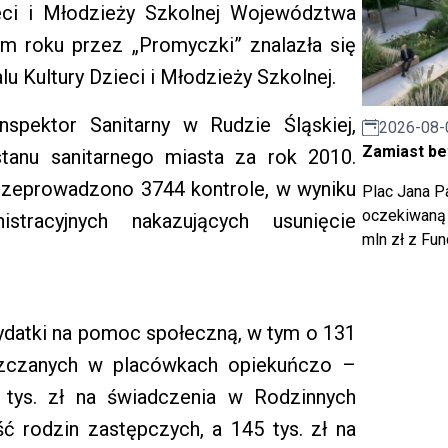
eci i Młodzieży Szkolnej Województwa
m roku przez „Promyczki” znalazła się
u Kultury Dzieci i Młodzieży Szkolnej.
spektor Sanitarny w Rudzie Śląskiej,
2026-08-
Zamiast bet
tanu sanitarnego miasta za rok 2010.
rzeprowadzono 3744 kontrole, w wyniku
Plac Jana Pa
oczekiwaną 
tracyjnych nakazujących usunięcie
mln zł z Fu
wydatki na pomoc społeczną, w tym o 131
eszczanych w placówkach opiekuńczo –
tys. zł na świadczenia w Rodzinnych
ść rodzin zastępczych, a 145 tys. zł na