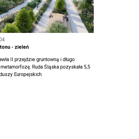
04
onu - zieleń
wła II przejdzie gruntowną i długo
metamorfozę. Ruda Śląska pozyskała 5,5
nduszy Europejskich.