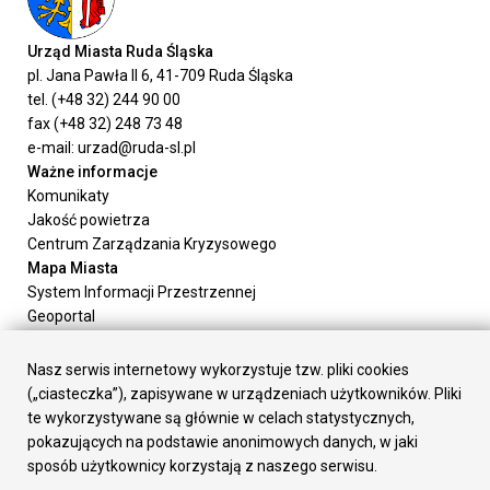
Urząd Miasta Ruda Śląska
pl. Jana Pawła II 6, 41-709 Ruda Śląska
tel. (+48 32) 244 90 00
fax (+48 32) 248 73 48
e-mail: urzad@ruda-sl.pl
Ważne informacje
Komunikaty
Jakość powietrza
Centrum Zarządzania Kryzysowego
Mapa Miasta
System Informacji Przestrzennej
Geoportal
Urząd Miasta
Załatw sprawę
Nasz serwis internetowy wykorzystuje tzw. pliki cookies
Prezydent Miasta
(„ciasteczka”), zapisywane w urządzeniach użytkowników. Pliki
Rada Miasta
te wykorzystywane są głównie w celach statystycznych,
Wydziały
pokazujących na podstawie anonimowych danych, w jaki
Elektroniczna Skrzynka Podawcza
sposób użytkownicy korzystają z naszego serwisu.
Praca w Urzędzie