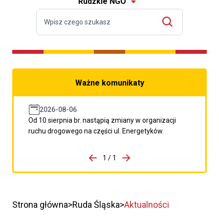
Rudzkie NGO
Ważne komunikaty
2026-08-06
Od 10 sierpnia br. nastąpią zmiany w organizacji
ruchu drogowego na części ul. Energetyków.
do porzpedniego komunikatu
1 / 1
Przejdź do następnego kom
Strona główna
Ruda Śląska
Aktualności