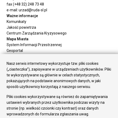
fax (+48 32) 248 73 48
e-mail: urzad@ruda-sl.pl
Ważne informacje
Komunikaty
Jakość powietrza
Centrum Zarządzania Kryzysowego
Mapa Miasta
System Informacji Przestrzennej
Geoportal
Urząd Miasta
Załatw sprawę
Nasz serwis internetowy wykorzystuje tzw. pliki cookies
Prezydent Miasta
(„ciasteczka”), zapisywane w urządzeniach użytkowników. Pliki
Rada Miasta
te wykorzystywane są głównie w celach statystycznych,
Wydziały
pokazujących na podstawie anonimowych danych, w jaki
Elektroniczna Skrzynka Podawcza
sposób użytkownicy korzystają z naszego serwisu.
Praca w Urzędzie
Pliki cookies wykorzystywane są również do zapamiętywania
Gospodarka
ustawień wybranych przez użytkownika podczas wizyty na
Fundusze europejskie
stronie (np. wielkość czcionki czy kontrast) oraz danych
Środki krajowe
wprowadzonych do formularza zgłaszania uwag.
Oferty inwestycyjne