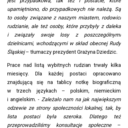
jest przypadkowa, tak też i postacie, które
upamiętniono, do przypadkowych nie należą.
Są
to osoby związane z naszym miastem, rodowici
rudzianie, ale też osoby, które przybyły z daleka
i związały swoje losy z poszczególnymi
dzielnicami, wchodzącymi w skład obecnej Rudy
Śląskiej
– tłumaczy prezydent Grażyna Dziedzic.
Prace nad listą wybitnych rudzian trwały kilka
miesięcy. Dla każdej postaci opracowano
znajdującą się na tablicy notkę biograficzną
w trzech językach – polskim, niemieckim
i angielskim. -
Zależało nam na jak największym
odzewie ze strony społeczności lokalnej, tak, by
lista postaci była szeroka. Dlatego też
przeprowadziliśmy konsultacje społeczne
–