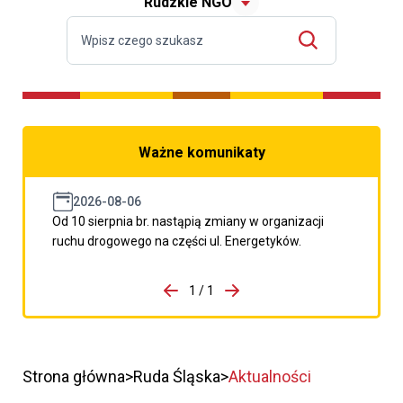
Rudzkie NGO
Ważne komunikaty
2026-08-06
Od 10 sierpnia br. nastąpią zmiany w organizacji
ruchu drogowego na części ul. Energetyków.
do porzpedniego komunikatu
1 / 1
Przejdź do następnego kom
Strona główna
Ruda Śląska
Aktualności