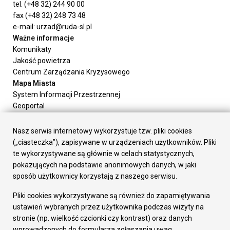
tel. (+48 32) 244 90 00
fax (+48 32) 248 73 48
e-mail: urzad@ruda-sl.pl
Ważne informacje
Komunikaty
Jakość powietrza
Centrum Zarządzania Kryzysowego
Mapa Miasta
System Informacji Przestrzennej
Geoportal
Urząd Miasta
Załatw sprawę
Nasz serwis internetowy wykorzystuje tzw. pliki cookies
Prezydent Miasta
(„ciasteczka”), zapisywane w urządzeniach użytkowników. Pliki
Rada Miasta
te wykorzystywane są głównie w celach statystycznych,
Wydziały
pokazujących na podstawie anonimowych danych, w jaki
Elektroniczna Skrzynka Podawcza
sposób użytkownicy korzystają z naszego serwisu.
Praca w Urzędzie
Pliki cookies wykorzystywane są również do zapamiętywania
Gospodarka
ustawień wybranych przez użytkownika podczas wizyty na
Fundusze europejskie
stronie (np. wielkość czcionki czy kontrast) oraz danych
Środki krajowe
wprowadzonych do formularza zgłaszania uwag.