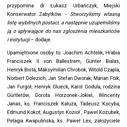
przypomina dr Łukasz Urbańczyk, Miejski
Konserwator Zabytków. -
Stworzyliśmy własną
listę wybitnych postaci, a następnie uzupełniliśmy
ją o spływające do nas zgłoszenia mieszkańców
i instytucji
– dodaje.
Upamiętnione osoby to: Joachim Achtelik, Hrabia
Franciszek II von Ballestrem, Günter Bialas,
Henryk Bista, Maksymilian Chrobok, Witold Czapla,
Norbert Dolezich, Jan Stefan Dworak, Marian Foik,
Jan Furgoł, Henryk Glueck, Karol Godula, rodzina
Gürtlerów, Dorota Horzonek-Jokiel, Wincenty
Janas, ks. Franciszek Kałuża, Tadeusz Kocyba,
Edmund Kokot, Augustyn Kozioł , Paweł Kozubek,
Pelagia Kwapulińska, ks. Paweł Lex, założyciele