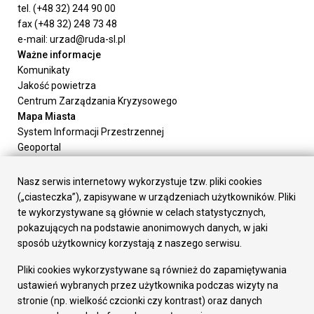
tel. (+48 32) 244 90 00
fax (+48 32) 248 73 48
e-mail: urzad@ruda-sl.pl
Ważne informacje
Komunikaty
Jakość powietrza
Centrum Zarządzania Kryzysowego
Mapa Miasta
System Informacji Przestrzennej
Geoportal
Urząd Miasta
Załatw sprawę
Nasz serwis internetowy wykorzystuje tzw. pliki cookies
Prezydent Miasta
(„ciasteczka”), zapisywane w urządzeniach użytkowników. Pliki
Rada Miasta
te wykorzystywane są głównie w celach statystycznych,
Wydziały
pokazujących na podstawie anonimowych danych, w jaki
Elektroniczna Skrzynka Podawcza
sposób użytkownicy korzystają z naszego serwisu.
Praca w Urzędzie
Pliki cookies wykorzystywane są również do zapamiętywania
Gospodarka
ustawień wybranych przez użytkownika podczas wizyty na
Fundusze europejskie
stronie (np. wielkość czcionki czy kontrast) oraz danych
Środki krajowe