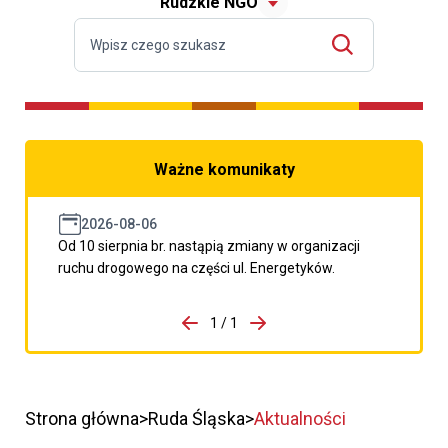
Rudzkie NGO
Ważne komunikaty
2026-08-06
Od 10 sierpnia br. nastąpią zmiany w organizacji
ruchu drogowego na części ul. Energetyków.
do porzpedniego komunikatu
1 / 1
Przejdź do następnego kom
Strona główna
Ruda Śląska
Aktualności