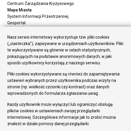
Centrum Zarządzania Kryzysowego
Mapa Miasta
System Informacji Przestrzennej
Geoportal
Urząd Miasta
Załatw sprawę
Nasz serwis internetowy wykorzystuje tzw. pliki cookies
Prezydent Miasta
(„ciasteczka”), zapisywane w urządzeniach użytkowników. Pliki
Rada Miasta
te wykorzystywane są głównie w celach statystycznych,
Wydziały
pokazujących na podstawie anonimowych danych, w jaki
Elektroniczna Skrzynka Podawcza
sposób użytkownicy korzystają z naszego serwisu.
Praca w Urzędzie
Pliki cookies wykorzystywane są również do zapamiętywania
Gospodarka
ustawień wybranych przez użytkownika podczas wizyty na
Fundusze europejskie
stronie (np. wielkość czcionki czy kontrast) oraz danych
Środki krajowe
wprowadzonych do formularza zgłaszania uwag.
Oferty inwestycyjne
Strategia Rozwoju Miasta
Każdy użytkownik może wyłączyć lub ograniczyć obsługę
Pozostałe
plików cookies w ustawieniach swojej przeglądarki
Deklaracja dostępności
internetowej. Szczegółowe informacje jak to zrobić można
Dane osobowe
znaleźć w dziale pomocy danej przeglądarki.
Dodaj opinię o witrynie