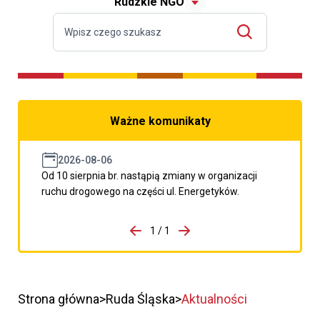
Rudzkie NGO
Ważne komunikaty
2026-08-06
Od 10 sierpnia br. nastąpią zmiany w organizacji
ruchu drogowego na części ul. Energetyków.
do porzpedniego komunikatu
1 / 1
Przejdź do następnego kom
Strona główna
Ruda Śląska
Aktualności