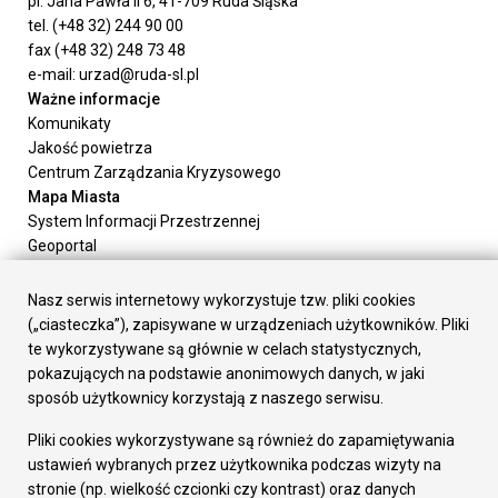
pl. Jana Pawła II 6, 41-709 Ruda Śląska
tel. (+48 32) 244 90 00
fax (+48 32) 248 73 48
e-mail: urzad@ruda-sl.pl
Ważne informacje
Komunikaty
Jakość powietrza
Centrum Zarządzania Kryzysowego
Mapa Miasta
System Informacji Przestrzennej
Geoportal
Urząd Miasta
Załatw sprawę
Nasz serwis internetowy wykorzystuje tzw. pliki cookies
Prezydent Miasta
(„ciasteczka”), zapisywane w urządzeniach użytkowników. Pliki
Rada Miasta
te wykorzystywane są głównie w celach statystycznych,
Wydziały
pokazujących na podstawie anonimowych danych, w jaki
Elektroniczna Skrzynka Podawcza
sposób użytkownicy korzystają z naszego serwisu.
Praca w Urzędzie
Pliki cookies wykorzystywane są również do zapamiętywania
Gospodarka
ustawień wybranych przez użytkownika podczas wizyty na
Fundusze europejskie
stronie (np. wielkość czcionki czy kontrast) oraz danych
Środki krajowe