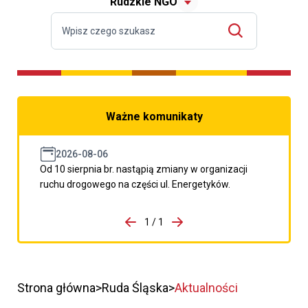
Rudzkie NGO
Ważne komunikaty
2026-08-06
Od 10 sierpnia br. nastąpią zmiany w organizacji
ruchu drogowego na części ul. Energetyków.
do porzpedniego komunikatu
1 / 1
Przejdź do następnego kom
Strona główna
Ruda Śląska
Aktualności