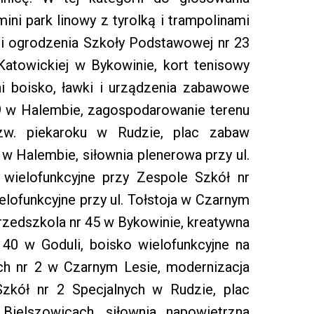
mini park linowy z tyrolką i trampolinami
a i ogrodzenia Szkoły Podstawowej nr 23
 Katowickiej w Bykowinie, kort tenisowy
ni boisko, ławki i urządzenia zabawowe
9 w Halembie, zagospodarowanie terenu
zw. piekaroku w Rudzie, plac zabaw
w Halembie, siłownia plenerowa przy ul.
 wielofunkcyjne przy Zespole Szkół nr
elofunkcyjne przy ul. Tołstoja w Czarnym
Przedszkola nr 45 w Bykowinie, kreatywna
 40 w Goduli, boisko wielofunkcyjne na
ch nr 2 w Czarnym Lesie, modernizacja
Szkół nr 2 Specjalnych w Rudzie, plac
Bielszowicach, siłownia napowietrzna