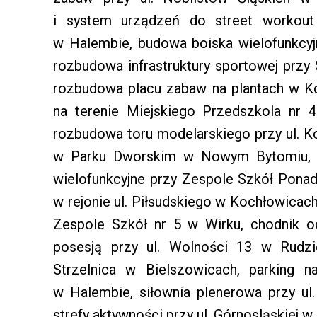
i system urządzeń do street workout
w Halembie, budowa boiska wielofunkcy
rozbudowa infrastruktury sportowej prz
rozbudowa placu zabaw na plantach w K
na terenie Miejskiego Przedszkola nr 
rozbudowa toru modelarskiego przy ul. Kol
w Parku Dworskim w Nowym Bytomiu, w
wielofunkcyjne przy Zespole Szkół Ponad
w rejonie ul. Piłsudskiego w Kochłowicach,
Zespole Szkół nr 5 w Wirku, chodnik 
posesją przy ul. Wolności 13 w Rudz
Strzelnica w Bielszowicach, parking n
w Halembie, siłownia plenerowa przy ul
strefy aktywności przy ul. Górnosląskiej w