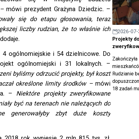
 –
mówi prezydent Grażyna Dziedzic. –
kowały się
do etapu głosowania, teraz
kszej liczby rudzian, że to właśnie ich
2026-07-
 dodaje.
Projekty d
zweryfiko
 4 ogólnomiejskie i 54 dzielnicowe. Do
Zakończyła 
ojekt ogólnomiejski i 31 lokalnych. –
mieszkańców
eni byliśmy odrzucić projekty, był koszt
Rudzianie b
dopuszczony
kraczał określone limity środków –
mówi
18 zadań ma
sta. –
Niektóre projekty zweryfikowane
miały być na terenach nie należących
do
ne generowałyby zbyt duże koszty
a 2018 rok wyniesie 2 mln 815 tys. zł,