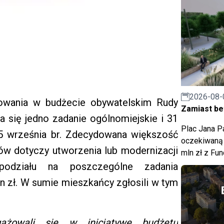
2026-08-
osowania w budżecie obywatelskim Rudy
Zamiast bet
ra się jedno zadanie ogólnomiejskie i 31
Plac Jana Pa
15 września br. Zdecydowana większość
oczekiwaną 
w dotyczy utworzenia lub modernizacji
mln zł z Fu
 podziału na poszczególne zadania
n zł. W sumie mieszkańcy zgłosili w tym
gażowali się w inicjatywę budżetu