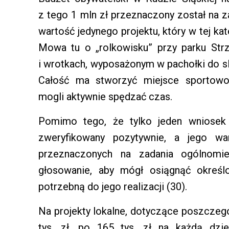
z tego 1 mln zł przeznaczony został na z
wartość jedynego projektu, który w tej ka
Mowa tu o „rolkowisku” przy parku Strze
i wrotkach, wyposażonym w pachołki do sl
Całość ma stworzyć miejsce sportowo
mogli aktywnie spędzać czas.
Pomimo tego, że tylko jeden wniosek 
zweryfikowany pozytywnie, a jego wa
przeznaczonych na zadania ogólnomi
głosowanie, aby mógł osiągnąć określ
potrzebną do jego realizacji (30).
Na projekty lokalne, dotyczące poszczeg
tys. zł, po 165 tys. zł na każdą dzie