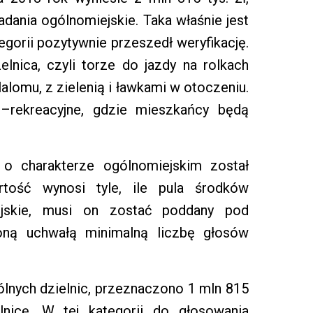
adania ogólnomiejskie. Taka właśnie jest
tegorii pozytywnie przeszedł weryfikację.
lnica, czyli torze do jazdy na rolkach
alomu, z zielenią i ławkami w otoczeniu.
–rekreacyjne, gdzie mieszkańcy będą
o charakterze ogólnomiejskim został
rtość wynosi tyle, ile pula środków
ejskie, musi on zostać poddany pod
oną uchwałą minimalną liczbę głosów
ólnych dzielnic, przeznaczono 1 mln 815
lnicę. W tej kategorii do głosowania