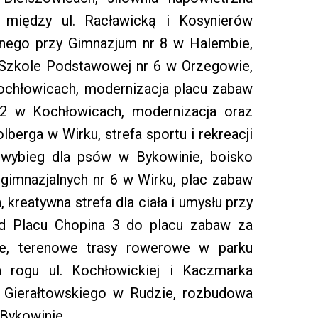
 między ul. Racławicką i Kosynierów
jnego przy Gimnazjum nr 8 w Halembie,
y Szkole Podstawowej nr 6 w Orzegowie,
ochłowicach, modernizacja placu zabaw
42 w Kochłowicach, modernizacja oraz
berga w Wirku, strefa sportu i rekreacji
ybieg dla psów w Bykowinie, boisko
gimnazjalnych nr 6 w Wirku, plac zabaw
 kreatywna strefa dla ciała i umysłu przy
od Placu Chopina 3 do placu zabaw za
ie, terenowe trasy rowerowe w parku
a rogu ul. Kochłowickiej i Kaczmarka
. Gierałtowskiego w Rudzie, rozbudowa
 Bykowinie.