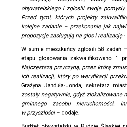
obywatelskiego i zgłosili swoje pomysły
Przed tymi, których projekty zakwalifi
kolejne zadanie – przekonanie jak najwię
propozycje zasługują na głos i realizację
-
W sumie mieszkańcy zgłosili 58 zadań –
etapu głosowania zakwalifikowano 1 pr
Najczęstszą przyczyną, przez którą zmusz
ich realizacji, który po weryfikacji prze
Grażyna Janduła-Jonda, sekretarz mia
zostały negatywnie, gdyż zlokalizowane 
gminnego zasobu nieruchomości, in
w przyszłości
– dodaje.
Budżet obywatelski w Rudzie Śląskiej n