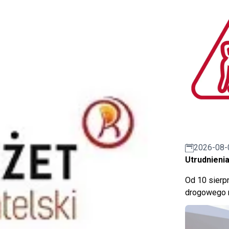
2026-08-
Utrudnienia
Od 10 sierpn
drogowego n