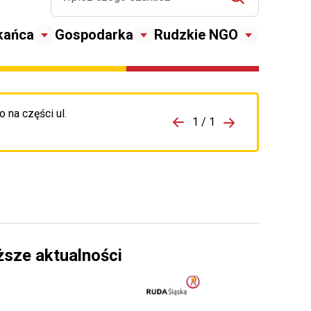
kańca
Gospodarka
Rudzkie NGO
 na części ul.
zejdź do porzpedniego komunikatu
1 / 1
Przejdź do nas
ższe aktualności