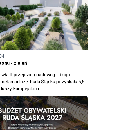
04
onu - zieleń
wła II przejdzie gruntowną i długo
metamorfozę. Ruda Śląska pozyskała 5,5
nduszy Europejskich.