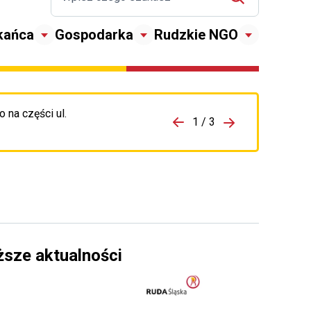
kańca
Gospodarka
Rudzkie NGO
 na części ul.
zejdź do porzpedniego komunikatu
1 / 3
Przejdź do nas
ższe aktualności