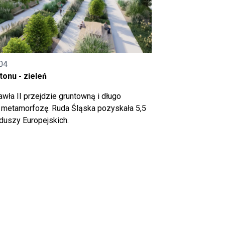
04
onu - zieleń
wła II przejdzie gruntowną i długo
metamorfozę. Ruda Śląska pozyskała 5,5
nduszy Europejskich.