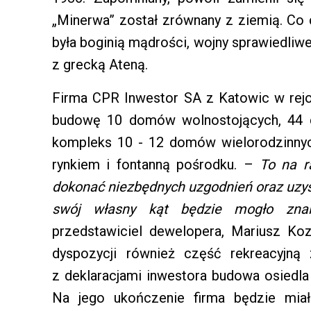
„Minerwa” został zrównany z ziemią. Co 
była boginią mądrości, wojny sprawiedliwe
z grecką Ateną.
Firma CPR Inwestor SA z Katowic w rejon
budowę 10 domów wolnostojących, 44
kompleks 10 - 12 domów wielorodzinny
rynkiem i fontanną pośrodku. –
To na r
dokonać niezbędnych uzgodnień oraz uzys
swój własny kąt będzie mogło zna
przedstawiciel dewelopera, Mariusz Koz
dyspozycji również część rekreacyjną
z deklaracjami inwestora budowa osiedl
Na jego ukończenie firma będzie mia