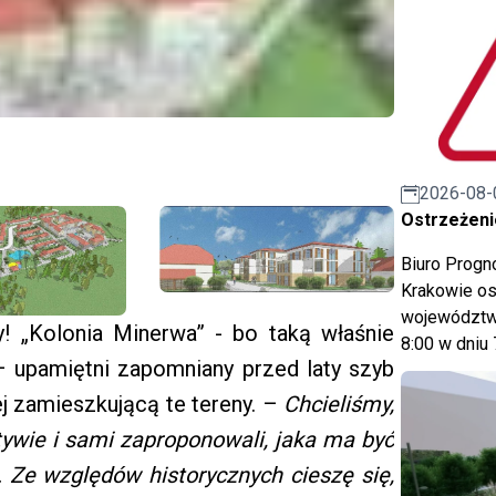
2026-08-
Ostrzeżeni
Biuro Prog
Krakowie os
województwa
y! „Kolonia Minerwa” - bo taką właśnie
8:00 w dniu 
– upamiętni zapomniany przed laty szyb
j zamieszkującą te tereny. –
Chcieliśmy,
jatywie i sami zaproponowali, jaka ma być
Ze względów historycznych cieszę się,