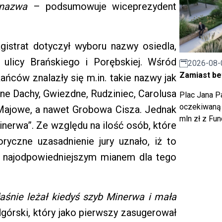
 nazwa
– podsumowuje wiceprezydent
istrat dotyczył wyboru nazwy osiedla,
 ulicy Brańskiego i Porębskiej. Wśród
2026-08-
Zamiast bet
ńców znalazły się m.in. takie nazwy jak
one Dachy, Gwiezdne, Rudziniec, Carolusa
Plac Jana Pa
oczekiwaną 
, Majowe, a nawet Grobowa Cisza. Jednak
mln zł z Fu
inerwa”. Ze względu na ilość osób, które
oryczne uzasadnienie jury uznało, iż to
e najodpowiedniejszym mianem dla tego
śnie leżał kiedyś szyb Minerwa i mała
órski, który jako pierwszy zasugerował