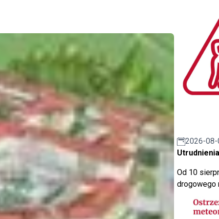
2026-08-
Utrudnienia
Od 10 sierpn
drogowego n