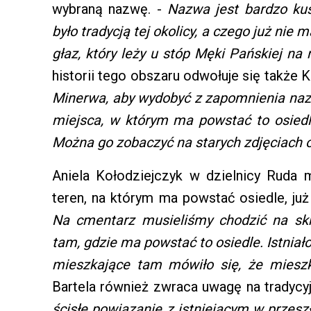
wybraną nazwę. -
Nazwa jest bardzo ku
było tradycją tej okolicy, a czego już ni
głaz, który leży u stóp Męki Pańskiej na 
historii tego obszaru odwołuje się także
Minerwa, aby wydobyć z zapomnienia nazw
miejsca, w którym ma powstać to osiedl
Można go zobaczyć na starych zdjęciach
Aniela Kołodziejczyk w dzielnicy Ruda 
teren, na którym ma powstać osiedle, ju
Na cmentarz musieliśmy chodzić na skr
tam, gdzie ma powstać to osiedle. Istnia
mieszkające tam mówiło się, że mieszk
Bartela również zwraca uwagę na tradyc
ścisłe powiązanie z istniejącym w przes