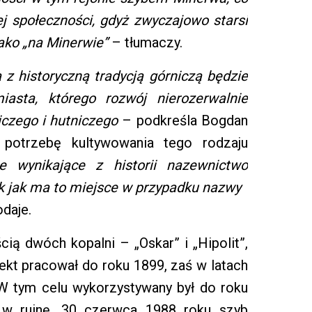
ej społeczności, gdyż zwyczajowo starsi
jako „na Minerwie”
– tłumaczy.
 historyczną tradycją górniczą będzie
asta, którego rozwój nierozerwalnie
czego i hutniczego
– podkreśla Bogdan
potrzebę kultywowania tego rodzaju
e wynikające z historii nazewnictwo
k jak ma to miejsce w przypadku nazwy
daje.
cią dwóch kopalni – „Oskar” i „Hipolit”,
ekt pracował do roku 1899, zaś w latach
W tym celu wykorzystywany był do roku
ę w ruinę. 30 czerwca 1988 roku szyb