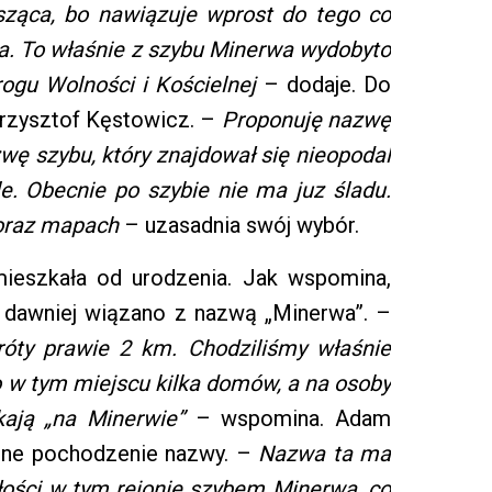
sząca, bo nawiązuje wprost do tego co
e ma. To właśnie z szybu Minerwa wydobyto
rogu Wolności i Kościelnej
– dodaje. Do
 Krzysztof Kęstowicz. –
Proponuję nazwę
ę szybu, który znajdował się nieopodal
e. Obecnie po szybie nie ma juz śladu.
 oraz mapach
– uzasadnia swój wybór.
mieszkała od urodzenia. Jak wspomina,
ż dawniej wiązano z nazwą „Minerwa”. –
óty prawie 2 km. Chodziliśmy właśnie
ło w tym miejscu kilka domów, a na osoby
ają „na Minerwie”
– wspomina. Adam
yjne pochodzenie nazwy. –
Nazwa ta ma
złości w tym rejonie szybem Minerwa, co