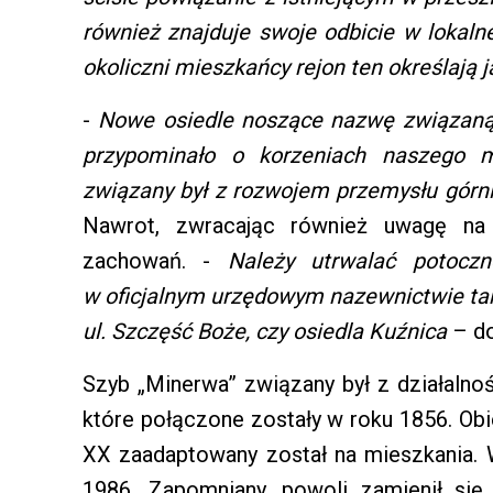
również znajduje swoje odbicie w lokaln
okoliczni mieszkańcy rejon ten określają 
-
Nowe osiedle noszące nazwę związaną z
przypominało o korzeniach naszego mi
związany był z rozwojem przemysłu górni
Nawrot, zwracając również uwagę na 
zachowań. -
Należy utrwalać potoczn
w oficjalnym urzędowym nazewnictwie ta
ul. Szczęść Boże, czy osiedla Kuźnica
– do
Szyb „Minerwa” związany był z działalnoś
które połączone zostały w roku 1856. Obi
XX zaadaptowany został na mieszkania. 
1986. Zapomniany, powoli zamienił si