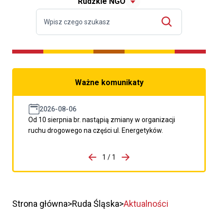
Rudzkie NGO
Ważne komunikaty
2026-08-06
Od 10 sierpnia br. nastąpią zmiany w organizacji
ruchu drogowego na części ul. Energetyków.
do porzpedniego komunikatu
1 / 1
Przejdź do następnego kom
Strona główna
Ruda Śląska
Aktualności