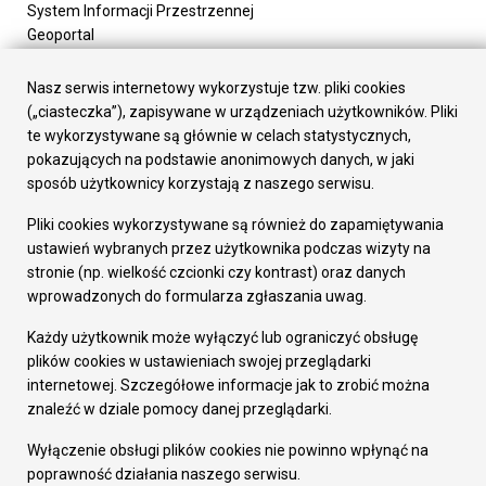
System Informacji Przestrzennej
Geoportal
Urząd Miasta
Załatw sprawę
Nasz serwis internetowy wykorzystuje tzw. pliki cookies
Prezydent Miasta
(„ciasteczka”), zapisywane w urządzeniach użytkowników. Pliki
Rada Miasta
te wykorzystywane są głównie w celach statystycznych,
Wydziały
pokazujących na podstawie anonimowych danych, w jaki
Elektroniczna Skrzynka Podawcza
sposób użytkownicy korzystają z naszego serwisu.
Praca w Urzędzie
Pliki cookies wykorzystywane są również do zapamiętywania
Gospodarka
ustawień wybranych przez użytkownika podczas wizyty na
Fundusze europejskie
stronie (np. wielkość czcionki czy kontrast) oraz danych
Środki krajowe
wprowadzonych do formularza zgłaszania uwag.
Oferty inwestycyjne
Strategia Rozwoju Miasta
Każdy użytkownik może wyłączyć lub ograniczyć obsługę
Pozostałe
plików cookies w ustawieniach swojej przeglądarki
Deklaracja dostępności
internetowej. Szczegółowe informacje jak to zrobić można
Dane osobowe
znaleźć w dziale pomocy danej przeglądarki.
Dodaj opinię o witrynie
© Urząd Miasta RUDA Śląska 2023
Wyłączenie obsługi plików cookies nie powinno wpłynąć na
poprawność działania naszego serwisu.