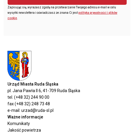
Zapisując się, wyrażasz zgodę na przetwarzanie Twojego adresu e-mail w celu
wysyłki newslettera i oświadczasz że znana Ci jest
polityka prywatności i plików
cookie
.
Urząd Miasta Ruda Śląska
pl. Jana Pawła II 6, 41-709 Ruda Śląska
tel. (+48 32) 244 90 00
fax (+48 32) 248 73 48
e-mail: urzad@ruda-sl.pl
Ważne informacje
Komunikaty
Jakość powietrza