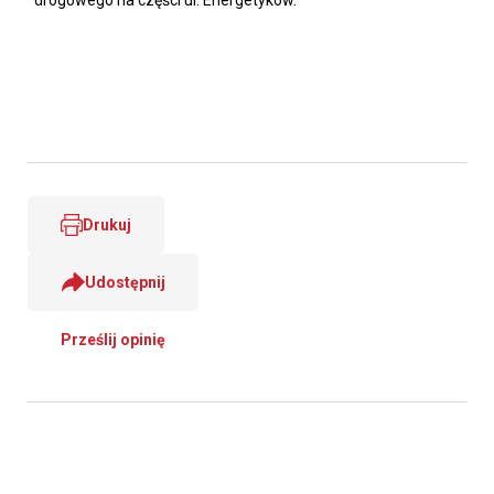
drogowego na części ul. Energetyków.
Drukuj
Udostępnij
Prześlij opinię