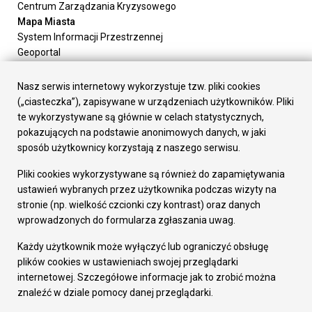
Centrum Zarządzania Kryzysowego
Mapa Miasta
System Informacji Przestrzennej
Geoportal
Urząd Miasta
Załatw sprawę
Nasz serwis internetowy wykorzystuje tzw. pliki cookies
Prezydent Miasta
(„ciasteczka”), zapisywane w urządzeniach użytkowników. Pliki
Rada Miasta
te wykorzystywane są głównie w celach statystycznych,
Wydziały
pokazujących na podstawie anonimowych danych, w jaki
Elektroniczna Skrzynka Podawcza
sposób użytkownicy korzystają z naszego serwisu.
Praca w Urzędzie
Pliki cookies wykorzystywane są również do zapamiętywania
Gospodarka
ustawień wybranych przez użytkownika podczas wizyty na
Fundusze europejskie
stronie (np. wielkość czcionki czy kontrast) oraz danych
Środki krajowe
wprowadzonych do formularza zgłaszania uwag.
Oferty inwestycyjne
Strategia Rozwoju Miasta
Każdy użytkownik może wyłączyć lub ograniczyć obsługę
Pozostałe
plików cookies w ustawieniach swojej przeglądarki
Deklaracja dostępności
internetowej. Szczegółowe informacje jak to zrobić można
Dane osobowe
znaleźć w dziale pomocy danej przeglądarki.
Dodaj opinię o witrynie
© Urząd Miasta RUDA Śląska 2023