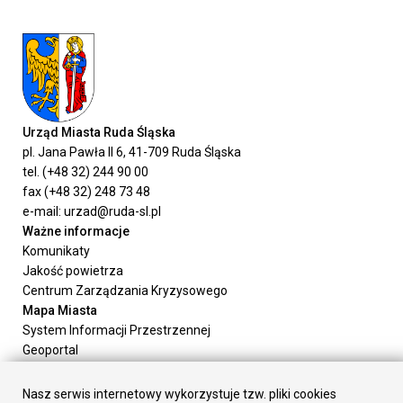
Urząd Miasta Ruda Śląska
pl. Jana Pawła II 6, 41-709 Ruda Śląska
tel. (+48 32) 244 90 00
fax (+48 32) 248 73 48
e-mail: urzad@ruda-sl.pl
Ważne informacje
Komunikaty
Jakość powietrza
Centrum Zarządzania Kryzysowego
Mapa Miasta
System Informacji Przestrzennej
Geoportal
Urząd Miasta
Załatw sprawę
Nasz serwis internetowy wykorzystuje tzw. pliki cookies