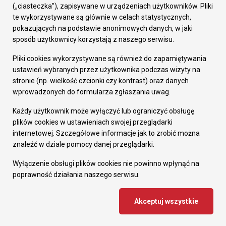
Prezydent Miasta
(„ciasteczka”), zapisywane w urządzeniach użytkowników. Pliki
Rada Miasta
te wykorzystywane są głównie w celach statystycznych,
Wydziały
pokazujących na podstawie anonimowych danych, w jaki
Elektroniczna Skrzynka Podawcza
sposób użytkownicy korzystają z naszego serwisu.
Praca w Urzędzie
Pliki cookies wykorzystywane są również do zapamiętywania
Gospodarka
ustawień wybranych przez użytkownika podczas wizyty na
Fundusze europejskie
stronie (np. wielkość czcionki czy kontrast) oraz danych
Środki krajowe
wprowadzonych do formularza zgłaszania uwag.
Oferty inwestycyjne
Strategia Rozwoju Miasta
Każdy użytkownik może wyłączyć lub ograniczyć obsługę
Pozostałe
plików cookies w ustawieniach swojej przeglądarki
Deklaracja dostępności
internetowej. Szczegółowe informacje jak to zrobić można
Dane osobowe
znaleźć w dziale pomocy danej przeglądarki.
Dodaj opinię o witrynie
© Urząd Miasta RUDA Śląska 2023
Wyłączenie obsługi plików cookies nie powinno wpłynąć na
poprawność działania naszego serwisu.
Projekt i wdrożenie - MIGOMEDIA
Akceptuj wszystkie