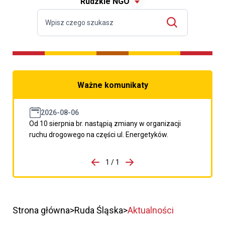
Rudzkie NGO
Ważne komunikaty
2026-08-06
Od 10 sierpnia br. nastąpią zmiany w organizacji
ruchu drogowego na części ul. Energetyków.
do porzpedniego komunikatu
1 / 1
Przejdź do następnego kom
Strona główna
Ruda Śląska
Aktualności