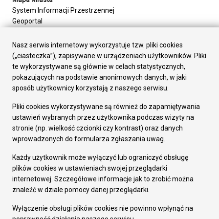
System Informacji Przestrzennej
Geoportal
Urząd Miasta
Załatw sprawę
Nasz serwis internetowy wykorzystuje tzw. pliki cookies
Prezydent Miasta
(„ciasteczka”), zapisywane w urządzeniach użytkowników. Pliki
Rada Miasta
te wykorzystywane są głównie w celach statystycznych,
Wydziały
pokazujących na podstawie anonimowych danych, w jaki
Elektroniczna Skrzynka Podawcza
sposób użytkownicy korzystają z naszego serwisu.
Praca w Urzędzie
Pliki cookies wykorzystywane są również do zapamiętywania
Gospodarka
ustawień wybranych przez użytkownika podczas wizyty na
Fundusze europejskie
stronie (np. wielkość czcionki czy kontrast) oraz danych
Środki krajowe
wprowadzonych do formularza zgłaszania uwag.
Oferty inwestycyjne
Strategia Rozwoju Miasta
Każdy użytkownik może wyłączyć lub ograniczyć obsługę
Pozostałe
plików cookies w ustawieniach swojej przeglądarki
Deklaracja dostępności
internetowej. Szczegółowe informacje jak to zrobić można
Dane osobowe
znaleźć w dziale pomocy danej przeglądarki.
Dodaj opinię o witrynie
© Urząd Miasta RUDA Śląska 2023
Wyłączenie obsługi plików cookies nie powinno wpłynąć na