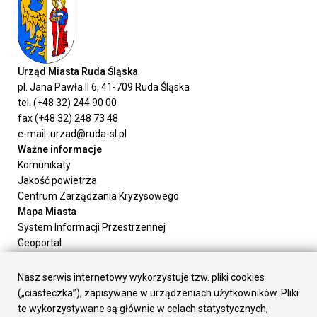
Urząd Miasta Ruda Śląska
pl. Jana Pawła II 6, 41-709 Ruda Śląska
tel. (+48 32) 244 90 00
fax (+48 32) 248 73 48
e-mail: urzad@ruda-sl.pl
Ważne informacje
Komunikaty
Jakość powietrza
Centrum Zarządzania Kryzysowego
Mapa Miasta
System Informacji Przestrzennej
Geoportal
Urząd Miasta
Załatw sprawę
Nasz serwis internetowy wykorzystuje tzw. pliki cookies
Prezydent Miasta
(„ciasteczka”), zapisywane w urządzeniach użytkowników. Pliki
Rada Miasta
te wykorzystywane są głównie w celach statystycznych,