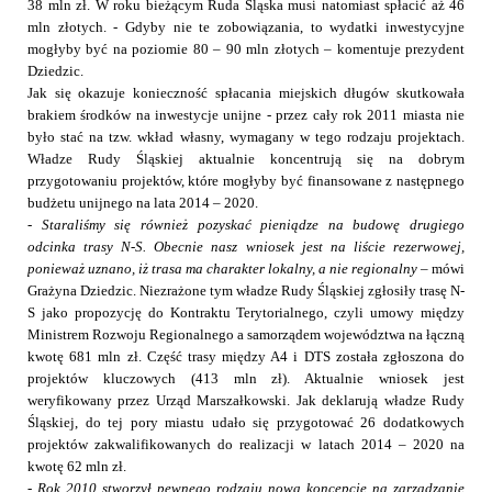
38 mln zł. W roku bieżącym Ruda Śląska musi natomiast spłacić aż 46
mln złotych. - Gdyby nie te zobowiązania, to wydatki inwestycyjne
mogłyby być na poziomie 80 – 90 mln złotych – komentuje prezydent
Dziedzic.
Jak się okazuje konieczność spłacania miejskich długów skutkowała
brakiem środków na inwestycje unijne - przez cały rok 2011 miasta nie
było stać na tzw. wkład własny, wymagany w tego rodzaju projektach.
Władze Rudy Śląskiej aktualnie koncentrują się na dobrym
przygotowaniu projektów, które mogłyby być finansowane z następnego
budżetu unijnego na lata 2014 – 2020.
-
Staraliśmy się również pozyskać pieniądze na budowę drugiego
odcinka trasy N-S.
Obecnie nasz wniosek jest na liście rezerwowej,
ponieważ uznano, iż trasa ma charakter lokalny, a nie regionalny
– mówi
Grażyna Dziedzic. Niezrażone tym władze Rudy Śląskiej zgłosiły trasę N-
S jako propozycję do Kontraktu Terytorialnego, czyli umowy między
Ministrem Rozwoju Regionalnego a samorządem województwa na łączną
kwotę 681 mln zł. Część trasy między A4 i DTS została zgłoszona do
projektów kluczowych (413 mln zł). Aktualnie wniosek jest
weryfikowany przez Urząd Marszałkowski. Jak deklarują władze Rudy
Śląskiej, do tej pory miastu udało się przygotować
26 dodatkowych
projektów
zakwalifikowanych do realizacji w latach 2014 – 2020 na
kwotę 62 mln zł.
-
Rok 2010 stworzył pewnego rodzaju nową koncepcję na zarządzanie