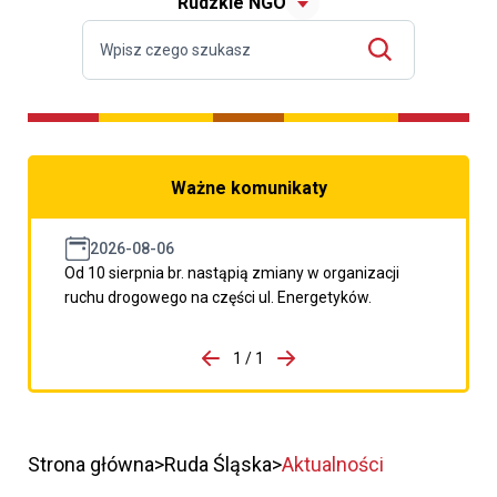
Rudzkie NGO
Ważne komunikaty
2026-08-06
Od 10 sierpnia br. nastąpią zmiany w organizacji
ruchu drogowego na części ul. Energetyków.
do porzpedniego komunikatu
1 / 1
Przejdź do następnego kom
Strona główna
Ruda Śląska
Aktualności