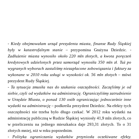
-
Kiedy obejmowałam urząd prezydenta miasta, finanse Rudy Śląskiej
były w katastrofalnym stanie
– przypomina Grażyna Dziedzic. -
Zadłużenie miasta wynosiło około 220 mln złotych, a kwota poręczeń
kredytowych udzielonych przez samorząd wynosiła 350 mln zł. Tuż po
wygranych wyborach zastaliśmy niezapłacone zobowiązania i faktury za
wykonane w 2010 roku usługi w wysokości ok. 56 mln złotych
– mówi
prezydent Rudy Śląskiej.
-
Ta sytuacja zmusiła nas do szukania oszczędności. Zaczęliśmy je od
siebie, czyli od wydatków na administrację. Ograniczyliśmy zatrudnienie
w Urzędzie Miasta, o ponad 130 osób ograniczając jednocześnie inne
wydatki na administrację
– podkreśla prezydent Dziedzic. Na efekty tych
oszczędności nie trzeba było długo czekać. W 2012 roku wydatki na
administrację publiczną w Rudzie Śląskiej wyniosły 41,9 mln złotych, co
w przeliczeniu na jednego mieszkańca daje 293,31 złotych. To o 31
złotych mniej, niż w roku poprzednim.
- Polityka ograniczania wydatków przyniosła oczekiwane efekty.