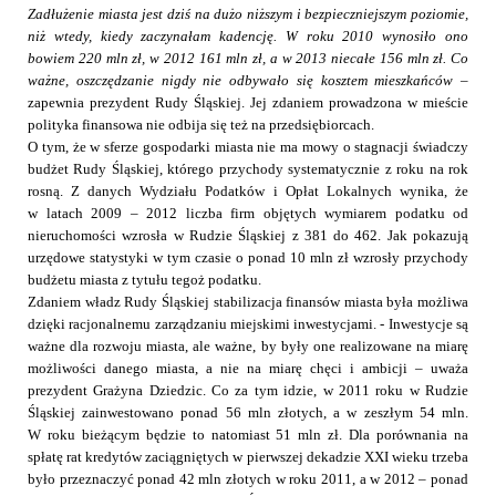
Zadłużenie miasta jest dziś na dużo niższym i bezpieczniejszym poziomie,
niż wtedy, kiedy zaczynałam kadencję. W roku 2010 wynosiło ono
bowiem 220 mln zł, w 2012 161 mln zł, a w 2013 niecałe 156 mln zł. Co
ważne, oszczędzanie nigdy nie odbywało się kosztem mieszkańców
–
zapewnia prezydent Rudy Śląskiej. Jej zdaniem prowadzona w mieście
polityka finansowa nie odbija się też na przedsiębiorcach.
O
tym, że w sferze gospodarki miasta nie ma mowy o stagnacji świadczy
budżet Rudy Śląskiej, którego przychody systematycznie z roku na rok
rosną. Z danych Wydziału Podatków i Opłat Lokalnych wynika, że
w latach 2009 – 2012 liczba firm objętych wymiarem
podatku od
nieruchomości wzrosła w Rudzie Śląskiej z 381 do 462. Jak pokazują
urzędowe statystyki w tym czasie o ponad 10 mln zł wzrosły przychody
budżetu miasta z tytułu tegoż podatku.
Zdaniem władz Rudy Śląskiej stabilizacja finansów miasta była możliwa
dzięki racjonalnemu zarządzaniu miejskimi inwestycjami. - Inwestycje są
ważne dla rozwoju miasta, ale ważne, by były one realizowane na miarę
możliwości danego miasta, a nie na miarę chęci i ambicji – uważa
prezydent Grażyna Dziedzic. Co za tym idzie, w 2011 roku w Rudzie
Śląskiej zainwestowano ponad 56 mln złotych, a w zeszłym 54 mln.
W roku bieżącym będzie to natomiast 51 mln zł. Dla porównania
na
spłatę rat kredytów zaciągniętych w pierwszej dekadzie XXI wieku trzeba
było przeznaczyć ponad 42 mln złotych w roku 2011, a w 2012 – ponad