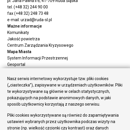
pl. Jana Pawła II 6, 41-709 Ruda Śląska
tel. (+48 32) 244 90 00
fax (+48 32) 248 73 48
e-mail: urzad@ruda-sl.pl
Ważne informacje
Komunikaty
Jakość powietrza
Centrum Zarządzania Kryzysowego
Mapa Miasta
System Informacji Przestrzennej
Geoportal
Urząd Miasta
Załatw sprawę
Nasz serwis internetowy wykorzystuje tzw. pliki cookies
Prezydent Miasta
(„ciasteczka”), zapisywane w urządzeniach użytkowników. Pliki
Rada Miasta
te wykorzystywane są głównie w celach statystycznych,
Wydziały
pokazujących na podstawie anonimowych danych, w jaki
Elektroniczna Skrzynka Podawcza
sposób użytkownicy korzystają z naszego serwisu.
Praca w Urzędzie
Pliki cookies wykorzystywane są również do zapamiętywania
Gospodarka
ustawień wybranych przez użytkownika podczas wizyty na
Fundusze europejskie
stronie (np. wielkość czcionki czy kontrast) oraz danych
Środki krajowe