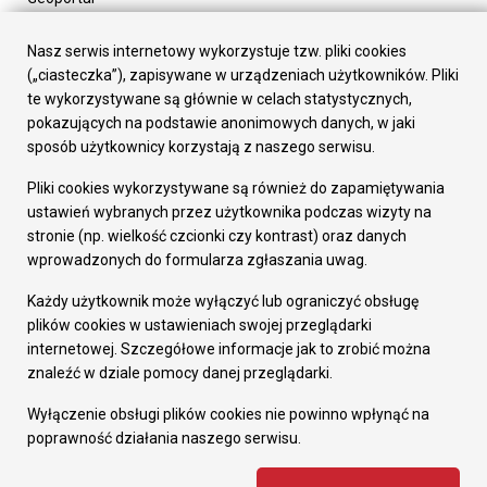
Urząd Miasta
Załatw sprawę
Nasz serwis internetowy wykorzystuje tzw. pliki cookies
Prezydent Miasta
(„ciasteczka”), zapisywane w urządzeniach użytkowników. Pliki
Rada Miasta
te wykorzystywane są głównie w celach statystycznych,
Wydziały
pokazujących na podstawie anonimowych danych, w jaki
Elektroniczna Skrzynka Podawcza
sposób użytkownicy korzystają z naszego serwisu.
Praca w Urzędzie
Pliki cookies wykorzystywane są również do zapamiętywania
Gospodarka
ustawień wybranych przez użytkownika podczas wizyty na
Fundusze europejskie
stronie (np. wielkość czcionki czy kontrast) oraz danych
Środki krajowe
wprowadzonych do formularza zgłaszania uwag.
Oferty inwestycyjne
Strategia Rozwoju Miasta
Każdy użytkownik może wyłączyć lub ograniczyć obsługę
Pozostałe
plików cookies w ustawieniach swojej przeglądarki
Deklaracja dostępności
internetowej. Szczegółowe informacje jak to zrobić można
Dane osobowe
znaleźć w dziale pomocy danej przeglądarki.
Dodaj opinię o witrynie
© Urząd Miasta RUDA Śląska 2023
Wyłączenie obsługi plików cookies nie powinno wpłynąć na
poprawność działania naszego serwisu.
Projekt i wdrożenie - MIGOMEDIA