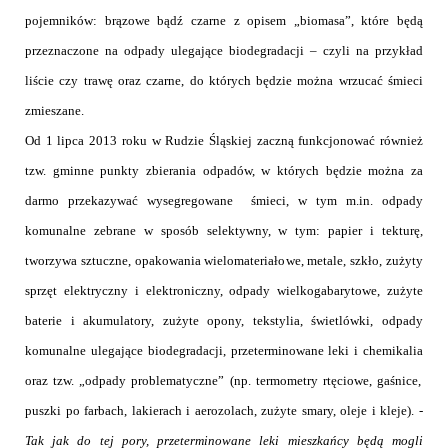
pojemników: brązowe bądź czarne z opisem „biomasa”, które będą
przeznaczone na odpady ulegające biodegradacji – czyli na przykład
liście czy trawę oraz czarne, do których będzie można wrzucać śmieci
zmieszane.
Od 1 lipca 2013 roku w Rudzie Śląskiej zaczną funkcjonować również
tzw. gminne punkty zbierania odpadów, w których będzie można za
darmo przekazywać wysegregowane
śmieci, w tym m.in. odpady
komunalne zebrane w sposób selektywny, w tym: papier i tekturę,
tworzywa sztuczne, opakowania wielomateriałowe, metale, szkło, zużyty
sprzęt elektryczny i elektroniczny
,
odpady wielkogabarytowe, zużyte
baterie i akumulatory
,
zużyte opony,
tekstylia,
świetlówki, odpady
komunalne ulegaj
ą
ce biodegradacji,
przeterminowane leki i chemikalia
oraz tzw. „
odpady problematyczne” (np. termometry rtęciowe, ga
ś
nice,
puszki po farbach, lakierach i aerozolach, zu
ż
yte smary, oleje i kleje).
-
Tak jak do tej pory, przeterminowane leki mieszkańcy będą mogli