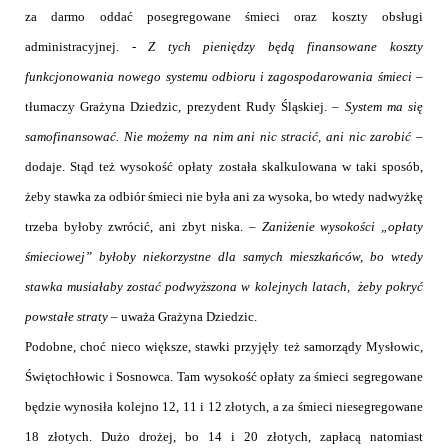
za darmo oddać posegregowane śmieci oraz koszty obsługi
administracyjnej. -
Z tych pieniędzy będą finansowane koszty
funkcjonowania nowego systemu odbioru i zagospodarowania śmieci
–
tłumaczy Grażyna Dziedzic, prezydent Rudy Śląskiej. –
System ma się
samofinansować. Nie możemy na nim ani nic stracić, ani nic zarobić
–
dodaje. Stąd też wysokość opłaty została skalkulowana w taki sposób,
żeby stawka za odbiór śmieci nie była ani za wysoka, bo wtedy nadwyżkę
trzeba byłoby zwrócić, ani zbyt niska. –
Zaniżenie wysokości „opłaty
śmieciowej” byłoby niekorzystne dla samych mieszkańców, bo wtedy
stawka musiałaby zostać podwyższona w kolejnych latach,
żeby pokryć
powstałe straty
– uważa Grażyna Dziedzic.
Podobne, choć nieco większe, stawki przyjęły też samorządy Mysłowic,
Świętochłowic i Sosnowca. Tam wysokość opłaty za śmieci segregowane
będzie wynosiła kolejno 12, 11 i 12 złotych, a za śmieci niesegregowane
18 złotych. Dużo drożej, bo 14 i 20 złotych, zapłacą natomiast