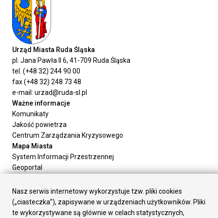
Urząd Miasta Ruda Śląska
pl. Jana Pawła II 6, 41-709 Ruda Śląska
tel. (+48 32) 244 90 00
fax (+48 32) 248 73 48
e-mail: urzad@ruda-sl.pl
Ważne informacje
Komunikaty
Jakość powietrza
Centrum Zarządzania Kryzysowego
Mapa Miasta
System Informacji Przestrzennej
Geoportal
Urząd Miasta
Załatw sprawę
Nasz serwis internetowy wykorzystuje tzw. pliki cookies
Prezydent Miasta
(„ciasteczka”), zapisywane w urządzeniach użytkowników. Pliki
Rada Miasta
te wykorzystywane są głównie w celach statystycznych,