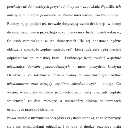
przekazywać do niektórych przychodni i aptek
– zapowiada Wyciślik.
Ich
adresy są na bieżąco podawane na stronie internetowej miasta
– dodaje.
Rudzcy rajcy podjęli też uchwałę dotyczącą wzoru deklaracji, w której
do ostatniego marca przyszłego roku mieszkańcy będą musieli wskazać,
ile osób zamieszkuje w ich domostwach. Na tej podstawie będzie
obliczana wysokość „opłaty śmieciowej”, którą rudzianie będą musieli
odprowadzać do miejskiej kasy. -
Deklaracje będą musieli wypełnić
mieszkańcy domków jednorodzinnych –
mówi prezydent Grażyna
Dziedzic. -
Za lokatorów bloków zrobią to natomiast spółdzielnie
mieszkaniowe oraz zarządy wspólnot mieszkaniowych
- dodaje. Co
ważne, właściciele domków jednorodzinnych będą uiszczali „opłatę
śmieciową” co dwa miesiące, a mieszkańcy bloków w terminach
ustalonych przez spółdzielnie.
Nowa ustawa o utrzymaniu porządku i czystości stanowi, że to samorządy
stają się właścicielami odpadów. I to one w drodze przetargu mają