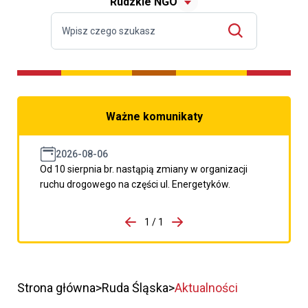
Rudzkie NGO
Ważne komunikaty
2026-08-06
Od 10 sierpnia br. nastąpią zmiany w organizacji
ruchu drogowego na części ul. Energetyków.
do porzpedniego komunikatu
1 / 1
Przejdź do następnego kom
Strona główna
Ruda Śląska
Aktualności