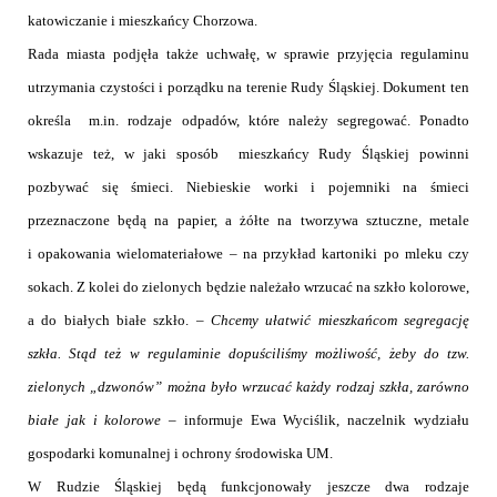
katowiczanie i mieszkańcy Chorzowa.
Rada miasta podjęła także uchwałę, w sprawie przyjęcia regulaminu
utrzymania czystości i porządku na terenie
Rudy Śląskiej.
Dokument ten
określa
m.in. rodzaje odpadów, które należy segregować. Ponadto
wskazuje też, w jaki sposób
mieszkańcy Rudy Śląskiej powinni
pozbywać się śmieci
. Niebieskie worki i pojemniki na śmieci
przeznaczone będą na papier, a żółte na tworzywa sztuczne, metale
i opakowania wielomateriałowe – na przykład kartoniki po mleku czy
sokach. Z kolei do zielonych będzie należało wrzucać na szkło kolorowe,
a do białych białe szkło. –
Chcemy ułatwić mieszkańcom segregację
szkła. Stąd też w regulaminie dopuściliśmy możliwość, żeby do tzw.
zielonych „dzwonów” można było wrzucać każdy rodzaj szkła, zarówno
białe jak i kolorowe
– informuje Ewa Wyciślik, naczelnik wydziału
gospodarki komunalnej i ochrony środowiska UM.
W Rudzie Śląskiej będą funkcjonowały jeszcze dwa rodzaje