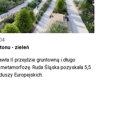
04
onu - zieleń
wła II przejdzie gruntowną i długo
metamorfozę. Ruda Śląska pozyskała 5,5
nduszy Europejskich.