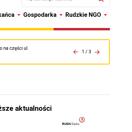
kańca
Gospodarka
Rudzkie NGO
 na części ul.
zejdź do porzpedniego komunikatu
1 / 3
Przejdź do nas
ższe aktualności