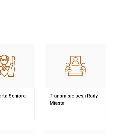
rta Seniora
Transmisje sesji Rady
Rewit
Miasta