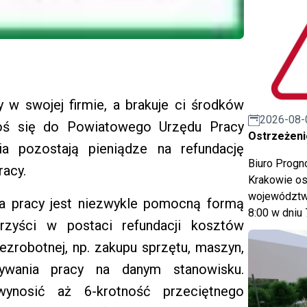
w swojej firmie, a brakuje ci środków
2026-08-
łoś się do Powiatowego Urzędu Pracy
Ostrzeżeni
a pozostają pieniądze na refundację
Biuro Prog
racy.
Krakowie os
województwa
a pracy jest niezwykle pomocną formą
8:00 w dniu 
rzyści w postaci refundacji kosztów
ezrobotnej, np. zakupu sprzętu, maszyn,
ywania pracy na danym stanowisku.
nosić aż 6-krotność przeciętnego