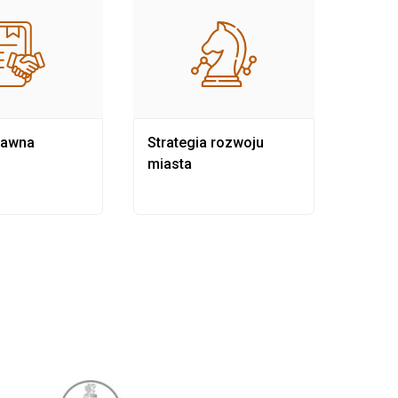
rawna
Strategia rozwoju
Pows
miasta
samo