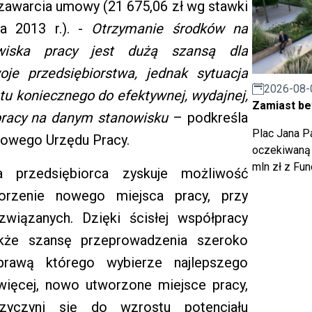
zawarcia umowy (21 675,06 zł wg stawki
da 2013 r.). -
Otrzymanie środków na
wiska pracy jest dużą szansą dla
je przedsiębiorstwa, jednak sytuacja
2026-08-
tu koniecznego do efektywnej, wydajnej,
Zamiast bet
 pracy na danym stanowisku
– podkreśla
Plac Jana Pa
towego Urzędu Pracy.
oczekiwaną 
mln zł z Fu
a przedsiębiorca zyskuje możliwość
worzenie nowego miejsca pracy, przy
iązanych. Dzięki ścisłej współpracy
że szansę przeprowadzenia szeroko
sprawą którego wybierze najlepszego
więcej, nowo utworzone miejsce pracy,
zyczyni się do wzrostu potencjału