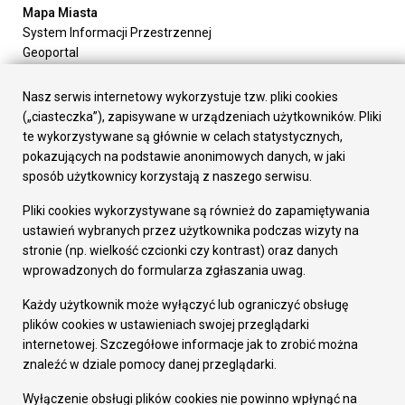
Mapa Miasta
System Informacji Przestrzennej
Geoportal
Urząd Miasta
Załatw sprawę
Nasz serwis internetowy wykorzystuje tzw. pliki cookies
Prezydent Miasta
(„ciasteczka”), zapisywane w urządzeniach użytkowników. Pliki
Rada Miasta
te wykorzystywane są głównie w celach statystycznych,
Wydziały
pokazujących na podstawie anonimowych danych, w jaki
Elektroniczna Skrzynka Podawcza
sposób użytkownicy korzystają z naszego serwisu.
Praca w Urzędzie
Pliki cookies wykorzystywane są również do zapamiętywania
Gospodarka
ustawień wybranych przez użytkownika podczas wizyty na
Fundusze europejskie
stronie (np. wielkość czcionki czy kontrast) oraz danych
Środki krajowe
wprowadzonych do formularza zgłaszania uwag.
Oferty inwestycyjne
Strategia Rozwoju Miasta
Każdy użytkownik może wyłączyć lub ograniczyć obsługę
Pozostałe
plików cookies w ustawieniach swojej przeglądarki
Deklaracja dostępności
internetowej. Szczegółowe informacje jak to zrobić można
Dane osobowe
znaleźć w dziale pomocy danej przeglądarki.
Dodaj opinię o witrynie
© Urząd Miasta RUDA Śląska 2023
Wyłączenie obsługi plików cookies nie powinno wpłynąć na