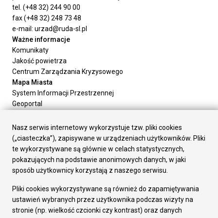
tel. (+48 32) 244 90 00
fax (+48 32) 248 73 48
e-mail: urzad@ruda-sl.pl
Ważne informacje
Komunikaty
Jakość powietrza
Centrum Zarządzania Kryzysowego
Mapa Miasta
System Informacji Przestrzennej
Geoportal
Urząd Miasta
Załatw sprawę
Nasz serwis internetowy wykorzystuje tzw. pliki cookies
Prezydent Miasta
(„ciasteczka”), zapisywane w urządzeniach użytkowników. Pliki
Rada Miasta
te wykorzystywane są głównie w celach statystycznych,
Wydziały
pokazujących na podstawie anonimowych danych, w jaki
Elektroniczna Skrzynka Podawcza
sposób użytkownicy korzystają z naszego serwisu.
Praca w Urzędzie
Pliki cookies wykorzystywane są również do zapamiętywania
Gospodarka
ustawień wybranych przez użytkownika podczas wizyty na
Fundusze europejskie
stronie (np. wielkość czcionki czy kontrast) oraz danych
Środki krajowe