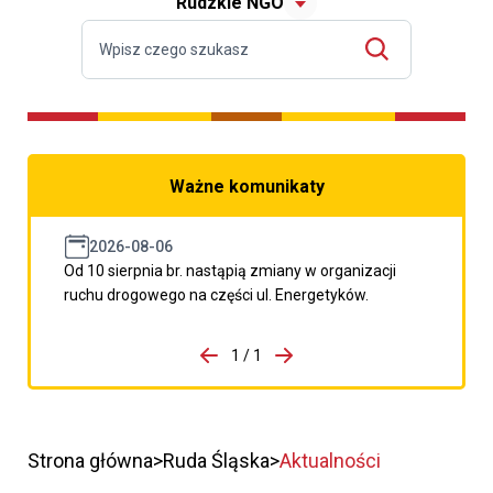
Rudzkie NGO
Ważne komunikaty
2026-08-06
Od 10 sierpnia br. nastąpią zmiany w organizacji
ruchu drogowego na części ul. Energetyków.
do porzpedniego komunikatu
1 / 1
Przejdź do następnego kom
Strona główna
Ruda Śląska
Aktualności