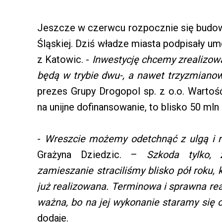
Jeszcze w czerwcu rozpocznie się budow
Śląskiej. Dziś władze miasta podpisały
z Katowic. -
Inwestycję chcemy zrealizowa
będą w trybie dwu-, a nawet trzyzmian
prezes Grupy Drogopol sp. z o.o. Wartoś
na unijne dofinansowanie, to blisko 50 mln 
-
Wreszcie możemy odetchnąć z ulgą i 
Grażyna Dziedzic. –
Szkoda tylko, 
zamieszanie straciliśmy blisko pół roku,
już realizowana. Terminowa i sprawna real
ważna, bo na jej wykonanie staramy się 
dodaje.