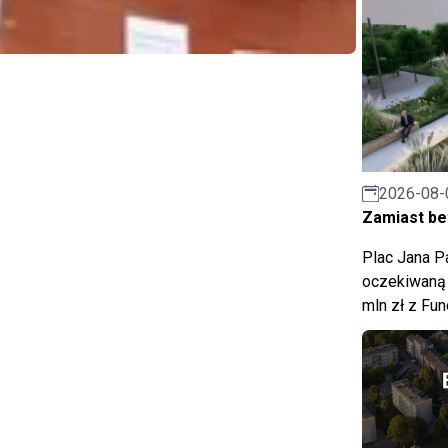
2026-08-
Zamiast bet
Plac Jana Pa
oczekiwaną 
mln zł z Fu