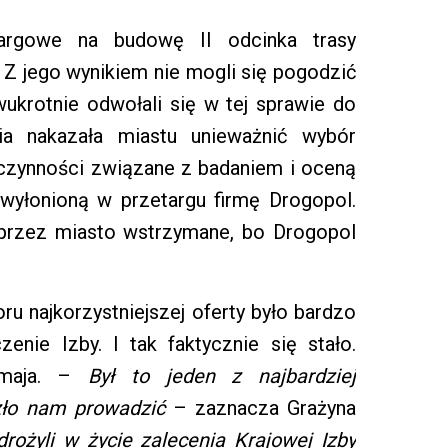
targowe na budowę II odcinka trasy
. Z jego wynikiem nie mogli się pogodzić
wukrotnie odwołali się w tej sprawie do
ia nakazała miastu unieważnić wybór
ć czynności związane z badaniem i oceną
wyłonioną w przetargu firmę Drogopol.
 przez miasto wstrzymane, bo Drogopol
u najkorzystniejszej oferty było bardzo
nie Izby. I tak faktycznie się stało.
 maja. –
Był to jeden z najbardziej
zło nam prowadzić
– zaznacza Grażyna
ożyli w życie zalecenia Krajowej Izby