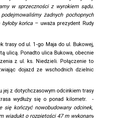
ałamy w sprzeczności z wyrokiem sądu.
ie podejmowaliśmy żadnych pochopnych
 byłoby końca
– uważa prezydent Rudy
k trasy od ul. 1-go Maja do ul. Bukowej,
ą ulicą. Ponadto ulica Bukowa, obecnie
enia z ul. ks. Niedzieli. Połączenie to
twiając dojazd ze wschodnich dzielnic
niu jej z dotychczasowym odcinkiem trasy
 trasa wydłuży się o ponad kilometr. -
e się kończyć nowobudowany odcinek,
am wiadukt o rozpiętości 47 m wykonany