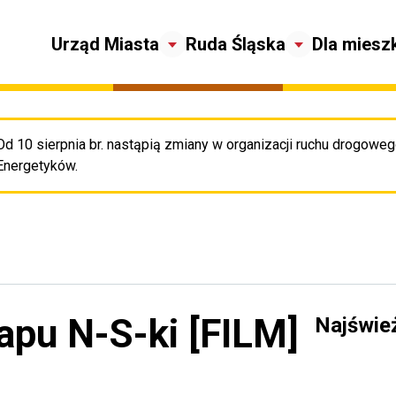
Urząd Miasta
Ruda Śląska
Dla miesz
Od 10 sierpnia br. nastąpią zmiany w organizacji ruchu drogowego
Pr
Energetyków.
apu N-S-ki [FILM]
Najświe