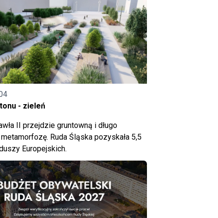
04
onu - zieleń
wła II przejdzie gruntowną i długo
metamorfozę. Ruda Śląska pozyskała 5,5
nduszy Europejskich.