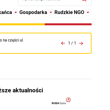
kańca
Gospodarka
Rudzkie NGO
 na części ul.
zejdź do porzpedniego komunikatu
1 / 1
Przejdź do nas
ższe aktualności