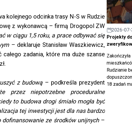
a kolejnego odcinka trasy N-S w Rudzie
 umowę z wykonawcą – firmą Drogopol ZW
2026-07-
ć w ciągu 1,5 roku, a prace odbywać się
Projekty d
zweryfiko
owym
– deklaruje Stanisław Waszkiewicz,
ć całego zadania, które ma duże szanse
Zakończyła 
mieszkańców
zł.
Rudzianie b
dopuszczony
ruszyć z budową
– podkreśla prezydent
18 zadań ma
że przez niepotrzebne proceduralne
 kiedy to budowa drogi śmiało mogła być
izacja tej inwestycji jest dla nas bardzo
o dofinansowanie ze środków unijnych
–