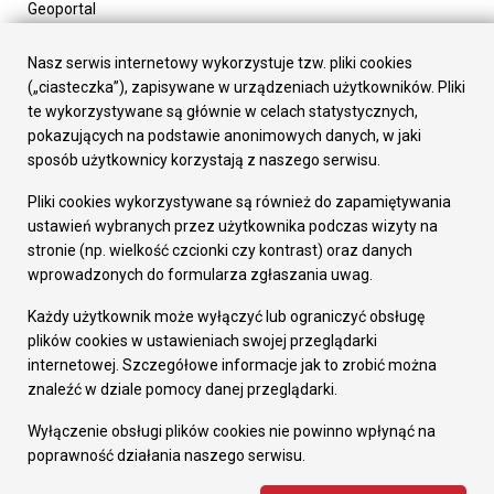
Geoportal
Urząd Miasta
Załatw sprawę
Nasz serwis internetowy wykorzystuje tzw. pliki cookies
Prezydent Miasta
(„ciasteczka”), zapisywane w urządzeniach użytkowników. Pliki
Rada Miasta
te wykorzystywane są głównie w celach statystycznych,
Wydziały
pokazujących na podstawie anonimowych danych, w jaki
Elektroniczna Skrzynka Podawcza
sposób użytkownicy korzystają z naszego serwisu.
Praca w Urzędzie
Pliki cookies wykorzystywane są również do zapamiętywania
Gospodarka
ustawień wybranych przez użytkownika podczas wizyty na
Fundusze europejskie
stronie (np. wielkość czcionki czy kontrast) oraz danych
Środki krajowe
wprowadzonych do formularza zgłaszania uwag.
Oferty inwestycyjne
Strategia Rozwoju Miasta
Każdy użytkownik może wyłączyć lub ograniczyć obsługę
Pozostałe
plików cookies w ustawieniach swojej przeglądarki
Deklaracja dostępności
internetowej. Szczegółowe informacje jak to zrobić można
Dane osobowe
znaleźć w dziale pomocy danej przeglądarki.
Dodaj opinię o witrynie
© Urząd Miasta RUDA Śląska 2023
Wyłączenie obsługi plików cookies nie powinno wpłynąć na
poprawność działania naszego serwisu.