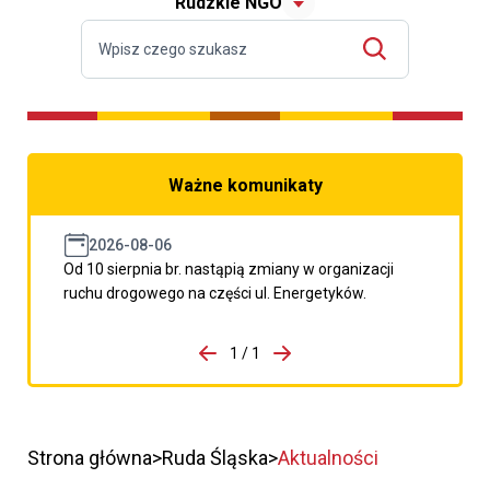
Rudzkie NGO
Ważne komunikaty
2026-08-06
Od 10 sierpnia br. nastąpią zmiany w organizacji
ruchu drogowego na części ul. Energetyków.
do porzpedniego komunikatu
1 / 1
Przejdź do następnego kom
Strona główna
Ruda Śląska
Aktualności