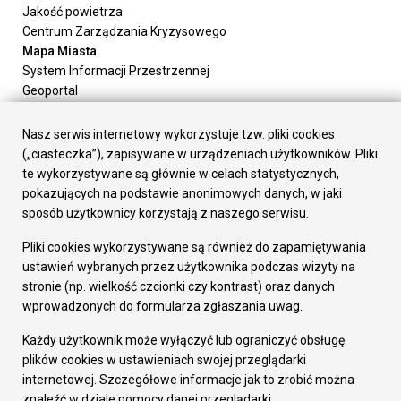
Jakość powietrza
Centrum Zarządzania Kryzysowego
Mapa Miasta
System Informacji Przestrzennej
Geoportal
Urząd Miasta
Załatw sprawę
Nasz serwis internetowy wykorzystuje tzw. pliki cookies
Prezydent Miasta
(„ciasteczka”), zapisywane w urządzeniach użytkowników. Pliki
Rada Miasta
te wykorzystywane są głównie w celach statystycznych,
Wydziały
pokazujących na podstawie anonimowych danych, w jaki
Elektroniczna Skrzynka Podawcza
sposób użytkownicy korzystają z naszego serwisu.
Praca w Urzędzie
Pliki cookies wykorzystywane są również do zapamiętywania
Gospodarka
ustawień wybranych przez użytkownika podczas wizyty na
Fundusze europejskie
stronie (np. wielkość czcionki czy kontrast) oraz danych
Środki krajowe
wprowadzonych do formularza zgłaszania uwag.
Oferty inwestycyjne
Strategia Rozwoju Miasta
Każdy użytkownik może wyłączyć lub ograniczyć obsługę
Pozostałe
plików cookies w ustawieniach swojej przeglądarki
Deklaracja dostępności
internetowej. Szczegółowe informacje jak to zrobić można
Dane osobowe
znaleźć w dziale pomocy danej przeglądarki.