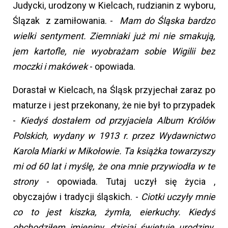
Judycki, urodzony w Kielcach, rudzianin z wyboru,
Ślązak z zamiłowania. -
Mam do Śląska bardzo
wielki sentyment. Ziemniaki już mi nie smakują,
jem kartofle, nie wyobrażam sobie Wigilii bez
moczki i makówek
- opowiada.
Dorastał w Kielcach, na Śląsk przyjechał zaraz po
maturze i jest przekonany, że nie był to przypadek
-
Kiedyś dostałem od przyjaciela Album Królów
Polskich, wydany w 1913 r. przez Wydawnictwo
Karola Miarki w Mikołowie. Ta książka towarzyszy
mi od 60 lat i myślę, że ona mnie przywiodła w te
strony
- opowiada. Tutaj uczył się życia ,
obyczajów i tradycji śląskich. -
Ciotki uczyły mnie
co to jest kiszka, żymła, eierkuchy. Kiedyś
obchodziłem imieniny, dzisiaj świętuję urodziny.