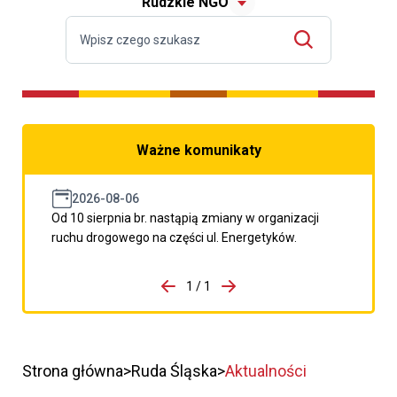
Rudzkie NGO
Ważne komunikaty
2026-08-06
Od 10 sierpnia br. nastąpią zmiany w organizacji
ruchu drogowego na części ul. Energetyków.
do porzpedniego komunikatu
1 / 1
Przejdź do następnego kom
Strona główna
Ruda Śląska
Aktualności