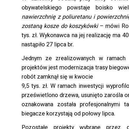
obywatelskiego powstaje boisko wie
nawierzchnię z poliuretanu i powierzc
zostaną kosze do koszykówki
– mówi Rom
tys. zł. Wykonawca na jej realizację ma 4
nastąpiło 27 lipca br.
Jednym ze zrealizowanych w ramach 
projektów jest modernizacja trasy biegowe
robót zamknął się w kwocie
9,5 tys. zł. W ramach inwestycji wyprof
prześwietlono drzewa, usunięto zarośla 
oznakowana została profesjonalnymi ta
biegacze korzystają od połowy lipca.
Pozostałe projekty wybrane przez g