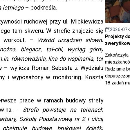
 letniego
– podkreśla.
tywności ruchowej przy ul. Mickiewicza
2026-07-
cego tam skweru. W strefie znajdzie się
Projekty d
et workout. –
Wśród urządzeń siłowni
zweryfiko
 nożna, biegacz, tai-chi, wyciąg górny
Zakończyła 
m.in. równoważnia, lina do wspinania, tor
mieszkańców
a
– wylicza Roman Sebesta z Wydziału
Rudzianie b
dopuszczony
ony i wyposażony w monitoring. Koszta
18 zadań ma
ierwsze prace w ramach budowy strefy
owina. -
Strefa powstaje na terenach
arbary, Szkołą Podstawową nr 2 i ulicą
t obejmuje budowę brukowej ścieżki