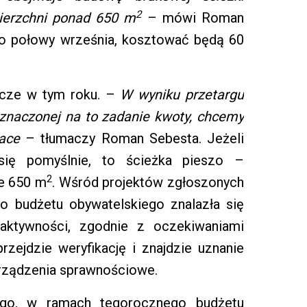
2
ierzchni ponad 650 m
– mówi Roman
do połowy września, kosztować będą 60
szcze w tym roku. –
W wyniku przetargu
znaczonej na to zadanie kwoty, chcemy
race
– tłumaczy Roman Sebesta. Jeżeli
się pomyślnie, to ścieżka pieszo –
2
e 650 m
. Wśród projektów zgłoszonych
 budżetu obywatelskiego znalazła się
 aktywności, zgodnie z oczekiwaniami
rzejdzie weryfikację i znajdzie uznanie
 urządzenia sprawnościowe.
iego, w ramach tegorocznego budżetu