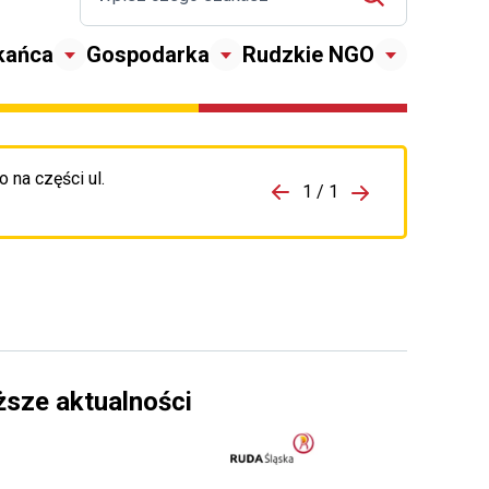
kańca
Gospodarka
Rudzkie NGO
 na części ul.
zejdź do porzpedniego komunikatu
1 / 1
Przejdź do nas
ższe aktualności