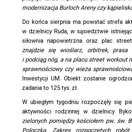
modernizacja Burloch Areny czy kąpieliska
Do końca sierpnia ma powstać strefa ak
w dzielnicy Ruda, w sąsiedztwie istnieją
siłownia napowietrzna oraz plac stre
znajdzie się wioślarz, orbitrek, prasa
i podciąg nóg, a na placu street workout 
sprawnościowy czy wieża sprawnościow
Inwestycji UM. Obiekt zostanie ogrodz
zadania to 125 tys. zł.
W ubiegłym tygodniu rozpoczęły się p
aktywności rodzinnej w dzielnicy Byk
zielonych pomiędzy kościołem pw. św. B
Poloczka. Zakres rozpoczętych robó