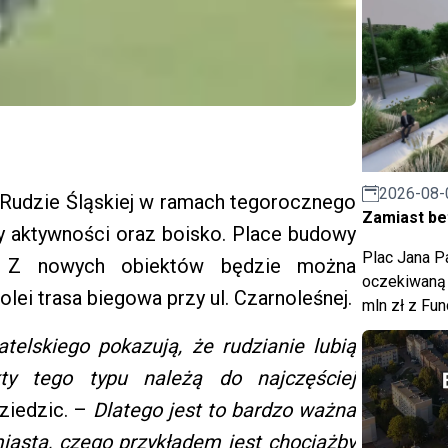
2026-08-
w Rudzie Śląskiej w ramach tegorocznego
Zamiast bet
fy aktywności oraz boisko. Place budowy
Plac Jana Pa
. Z nowych obiektów będzie można
oczekiwaną 
olei trasa biegowa przy ul. Czarnoleśnej.
mln zł z Fu
elskiego pokazują, że rudzianie lubią
ty tego typu należą do najczęściej
ziedzic. –
Dlatego jest to bardzo ważna
iasta, czego przykładem jest chociażby