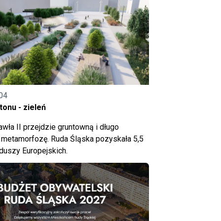
04
onu - zieleń
wła II przejdzie gruntowną i długo
metamorfozę. Ruda Śląska pozyskała 5,5
nduszy Europejskich.