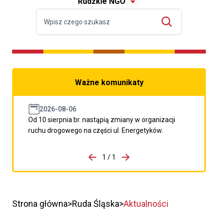
Rudzkie NGO
Ważne komunikaty
2026-08-06
Od 10 sierpnia br. nastąpią zmiany w organizacji
ruchu drogowego na części ul. Energetyków.
do porzpedniego komunikatu
1 / 1
Przejdź do następnego kom
Strona główna
Ruda Śląska
Aktualności