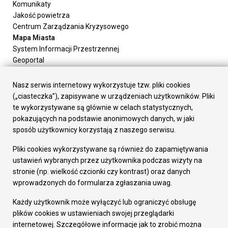
Komunikaty
Jakość powietrza
Centrum Zarządzania Kryzysowego
Mapa Miasta
System Informacji Przestrzennej
Geoportal
Urząd Miasta
Załatw sprawę
Nasz serwis internetowy wykorzystuje tzw. pliki cookies
Prezydent Miasta
(„ciasteczka”), zapisywane w urządzeniach użytkowników. Pliki
Rada Miasta
te wykorzystywane są głównie w celach statystycznych,
Wydziały
pokazujących na podstawie anonimowych danych, w jaki
Elektroniczna Skrzynka Podawcza
sposób użytkownicy korzystają z naszego serwisu.
Praca w Urzędzie
Pliki cookies wykorzystywane są również do zapamiętywania
Gospodarka
ustawień wybranych przez użytkownika podczas wizyty na
Fundusze europejskie
stronie (np. wielkość czcionki czy kontrast) oraz danych
Środki krajowe
wprowadzonych do formularza zgłaszania uwag.
Oferty inwestycyjne
Strategia Rozwoju Miasta
Każdy użytkownik może wyłączyć lub ograniczyć obsługę
Pozostałe
plików cookies w ustawieniach swojej przeglądarki
Deklaracja dostępności
internetowej. Szczegółowe informacje jak to zrobić można