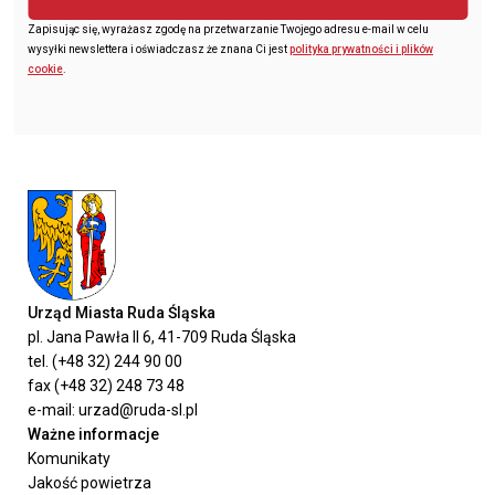
Zapisując się, wyrażasz zgodę na przetwarzanie Twojego adresu e-mail w celu
wysyłki newslettera i oświadczasz że znana Ci jest
polityka prywatności i plików
cookie
.
Urząd Miasta Ruda Śląska
pl. Jana Pawła II 6, 41-709 Ruda Śląska
tel. (+48 32) 244 90 00
fax (+48 32) 248 73 48
e-mail: urzad@ruda-sl.pl
Ważne informacje
Komunikaty
Jakość powietrza