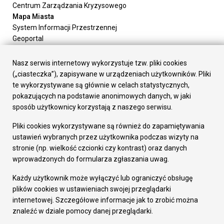
Centrum Zarządzania Kryzysowego
Mapa Miasta
System Informacji Przestrzennej
Geoportal
Urząd Miasta
Załatw sprawę
Nasz serwis internetowy wykorzystuje tzw. pliki cookies
Prezydent Miasta
(„ciasteczka”), zapisywane w urządzeniach użytkowników. Pliki
Rada Miasta
te wykorzystywane są głównie w celach statystycznych,
Wydziały
pokazujących na podstawie anonimowych danych, w jaki
Elektroniczna Skrzynka Podawcza
sposób użytkownicy korzystają z naszego serwisu.
Praca w Urzędzie
Pliki cookies wykorzystywane są również do zapamiętywania
Gospodarka
ustawień wybranych przez użytkownika podczas wizyty na
Fundusze europejskie
stronie (np. wielkość czcionki czy kontrast) oraz danych
Środki krajowe
wprowadzonych do formularza zgłaszania uwag.
Oferty inwestycyjne
Strategia Rozwoju Miasta
Każdy użytkownik może wyłączyć lub ograniczyć obsługę
Pozostałe
plików cookies w ustawieniach swojej przeglądarki
Deklaracja dostępności
internetowej. Szczegółowe informacje jak to zrobić można
Dane osobowe
znaleźć w dziale pomocy danej przeglądarki.
Dodaj opinię o witrynie