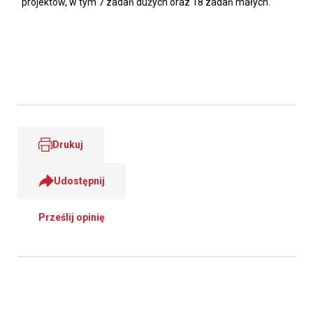
projektów, w tym 7 zadań dużych oraz 18 zadań małych.
Drukuj
Udostępnij
Prześlij opinię