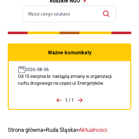
Rudzkie NGO
Ważne komunikaty
2026-08-06
Od 10 sierpnia br. nastąpią zmiany w organizacji
ruchu drogowego na części ul. Energetyków.
do porzpedniego komunikatu
1 / 1
Przejdź do następnego kom
Strona główna
Ruda Śląska
Aktualności