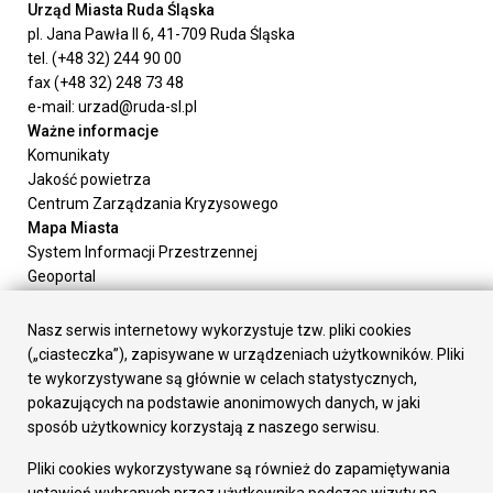
Urząd Miasta Ruda Śląska
pl. Jana Pawła II 6, 41-709 Ruda Śląska
tel. (+48 32) 244 90 00
fax (+48 32) 248 73 48
e-mail: urzad@ruda-sl.pl
Ważne informacje
Komunikaty
Jakość powietrza
Centrum Zarządzania Kryzysowego
Mapa Miasta
System Informacji Przestrzennej
Geoportal
Urząd Miasta
Załatw sprawę
Nasz serwis internetowy wykorzystuje tzw. pliki cookies
Prezydent Miasta
(„ciasteczka”), zapisywane w urządzeniach użytkowników. Pliki
Rada Miasta
te wykorzystywane są głównie w celach statystycznych,
Wydziały
pokazujących na podstawie anonimowych danych, w jaki
Elektroniczna Skrzynka Podawcza
sposób użytkownicy korzystają z naszego serwisu.
Praca w Urzędzie
Pliki cookies wykorzystywane są również do zapamiętywania
Gospodarka