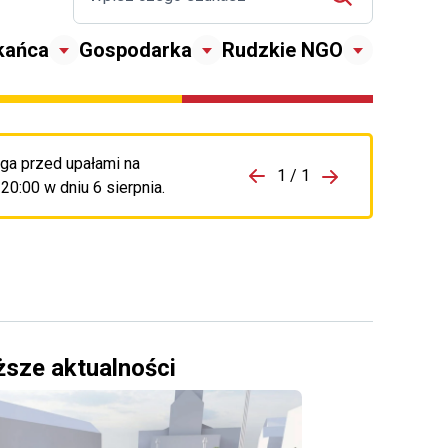
kańca
Gospodarka
Rudzkie NGO
ga przed upałami na
zejdź do porzpedniego komunikatu
1 / 1
Przejdź do nas
0:00 w dniu 6 sierpnia.
ższe aktualności