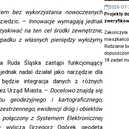
2026-07-
tem bez wykorzystania nowoczesnych
Projekty d
ziedzic. –
Innowacje wymagają jednak
zweryfiko
zyskiwać na ten cel środki zewnętrzne,
Zakończyła 
ypadku z własnych pieniędzy wyłożymy
mieszkańców
Rudzianie b
dopuszczony
18 zadań ma
ta Ruda Śląska zastąpi funkcjonujący
jednak nadal działał jako narzędzie dla
 będzie integracja danych z różnych
ez Urząd Miasta. –
Docelowo znajdą się
geodezyjnego i kartograficznego,
estrzennego, ewidencji dróg i obiektów
 połączony z Systemem Elektronicznej
wylicza Grzegorz Ogórek, geodeta