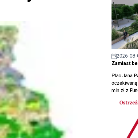
2026-08-
Zamiast bet
Plac Jana Pa
oczekiwaną 
mln zł z Fu