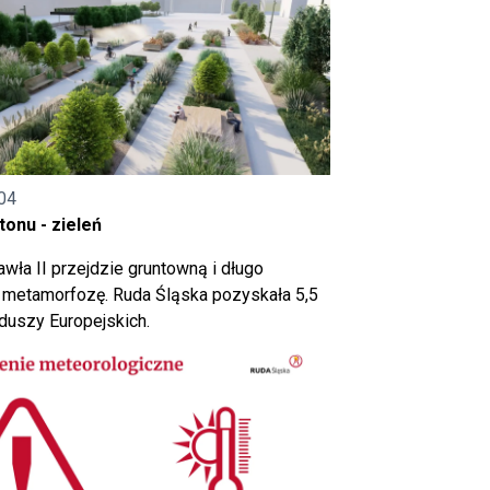
04
onu - zieleń
wła II przejdzie gruntowną i długo
metamorfozę. Ruda Śląska pozyskała 5,5
nduszy Europejskich.