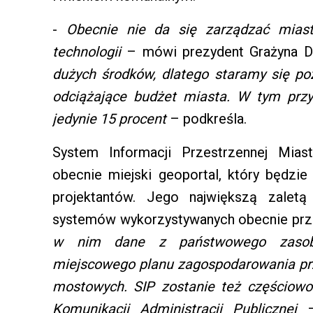
-
Obecnie nie da się zarządzać mias
technologii
– mówi prezydent Grażyna D
dużych środków, dlatego staramy się po
odciążające budżet miasta. W tym prz
jedynie 15 procent
– podkreśla.
System Informacji Przestrzennej Mias
obecnie miejski geoportal, który będzie 
projektantów. Jego największą zaletą
systemów wykorzystywanych obecnie prz
w nim dane z państwowego zasobu 
miejscowego planu zagospodarowania prz
mostowych. SIP zostanie też częściowo
Komunikacji Administracji Publicznej
– 