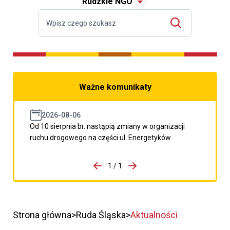
Rudzkie NGO
Ważne komunikaty
2026-08-06
Od 10 sierpnia br. nastąpią zmiany w organizacji
ruchu drogowego na części ul. Energetyków.
do porzpedniego komunikatu
1 / 1
Przejdź do następnego kom
Strona główna
Ruda Śląska
Aktualności