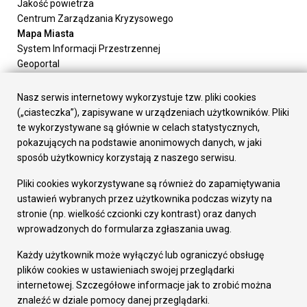
Jakość powietrza
Centrum Zarządzania Kryzysowego
Mapa Miasta
System Informacji Przestrzennej
Geoportal
Urząd Miasta
Załatw sprawę
Nasz serwis internetowy wykorzystuje tzw. pliki cookies
Prezydent Miasta
(„ciasteczka”), zapisywane w urządzeniach użytkowników. Pliki
Rada Miasta
te wykorzystywane są głównie w celach statystycznych,
Wydziały
pokazujących na podstawie anonimowych danych, w jaki
Elektroniczna Skrzynka Podawcza
sposób użytkownicy korzystają z naszego serwisu.
Praca w Urzędzie
Pliki cookies wykorzystywane są również do zapamiętywania
Gospodarka
ustawień wybranych przez użytkownika podczas wizyty na
Fundusze europejskie
stronie (np. wielkość czcionki czy kontrast) oraz danych
Środki krajowe
wprowadzonych do formularza zgłaszania uwag.
Oferty inwestycyjne
Strategia Rozwoju Miasta
Każdy użytkownik może wyłączyć lub ograniczyć obsługę
Pozostałe
plików cookies w ustawieniach swojej przeglądarki
Deklaracja dostępności
internetowej. Szczegółowe informacje jak to zrobić można
Dane osobowe
znaleźć w dziale pomocy danej przeglądarki.
Dodaj opinię o witrynie