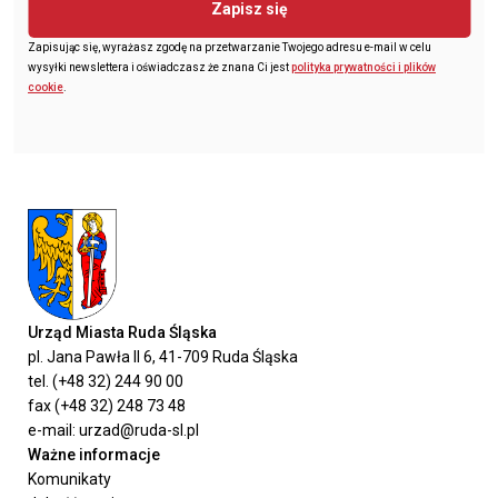
Zapisz się
Zapisując się, wyrażasz zgodę na przetwarzanie Twojego adresu e-mail w celu
wysyłki newslettera i oświadczasz że znana Ci jest
polityka prywatności i plików
cookie
.
Urząd Miasta Ruda Śląska
pl. Jana Pawła II 6, 41-709 Ruda Śląska
tel. (+48 32) 244 90 00
fax (+48 32) 248 73 48
e-mail: urzad@ruda-sl.pl
Ważne informacje
Komunikaty